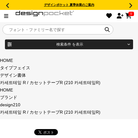
デザインポケット 夏季休業のご案内
0
検索条件
を表示
目的別フォントガイド
ブランド
HOME
タイプフェイス
特集
デザイン書体
카세트테잎 R / カセットテープR (210 카세트테잎R)
商品名
おすすめ
HOME
ブランド
年間ライセンス商品
design210
フォント形式
카세트테잎 R / カセットテープR (210 카세트테잎R)
キャンペーン一覧
タイプフェイス