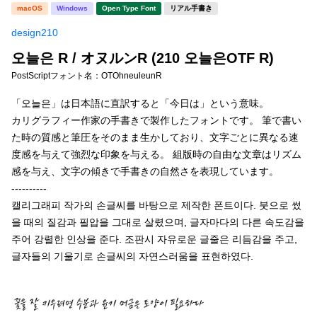
新着一覧
macOS
Windows
Open Type Font
リアル手書き
明朝体
角ゴシック
design210
丸ゴシック
楷書体
오늘은 R / オヌルンR (210 오늘은OTF R)
カート
0
宋朝体
清朝体
PostScriptフォント名：
OTOhneuleunR
教科書体
行書体
「오늘은」は日本語に直訳すると「今日は」という意味。
マイページ
カリグラフィー作家の手書きで製作したフォントです。 筆で書い
草書体
勘亭流
た時の質感と筆圧をそのまま生かしており、文字ごとに異なる速
お気に入り
度感を与えて強烈な印象を与える。 組版時の自由な文章はリズム
江戸文字
デザイン毛筆
感を与え、文字の傾きで手書きの自然さを表現しています。
----------
すべてを表示
ご利用ガイド
캘리그래피 작가의 손글씨를 바탕으로 제작한 폰트이다. 붓으로 썼
을 때의 질감과 필압을 그대로 살렸으며, 글자마다의 다른 속도감을
太さ・ウェイト
よくあるご質問
주어 강렬한 인상을 준다. 조판시 자유로운 글줄은 리듬감을 주고,
글자들의 기울기로 손글씨의 자연스러움을 표현하였다.
お問い合わせ
セット or 単体