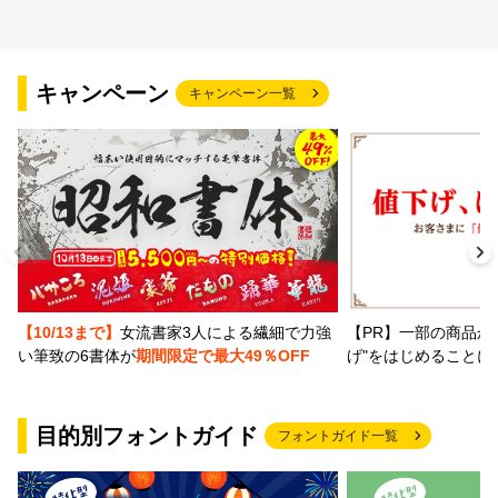
キャンペーン
キャンペーン一覧
【PR】一部の商品か
【10/13まで】
女流書家3人による繊細で力強
げ"をはじめることに
い筆致の6書体が
期間限定で最大49％OFF
目的別フォントガイド
フォントガイド一覧