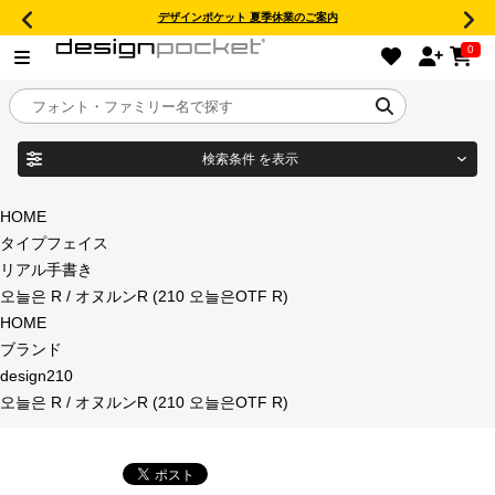
デザインポケット 夏季休業のご案内
0
検索条件
を表示
目的別フォントガイド
ブランド
HOME
タイプフェイス
特集
リアル手書き
오늘은 R / オヌルンR (210 오늘은OTF R)
商品名
おすすめ
HOME
ブランド
年間ライセンス商品
design210
フォント形式
오늘은 R / オヌルンR (210 오늘은OTF R)
キャンペーン一覧
タイプフェイス