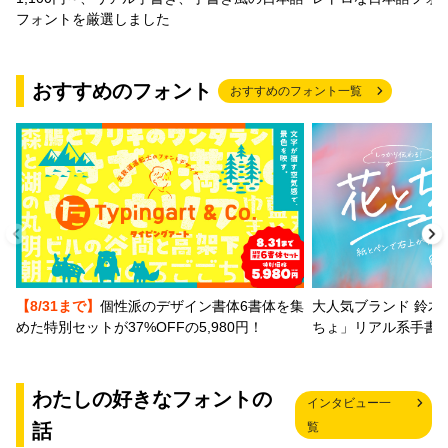
フォントを厳選しました
おすすめのフォント
おすすめのフォント一覧
【8/31まで】
個性派のデザイン書体6書体を集
大人気ブランド 鈴木
めた特別セットが37%OFFの5,980円！
ちょ」リアル系手書
わたしの好きなフォントの
インタビュー一
話
覧