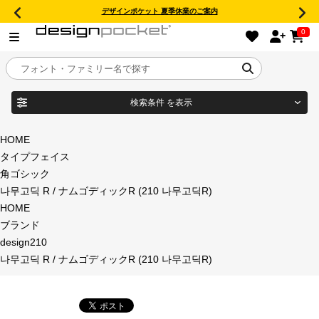
デザインポケット 夏季休業のご案内
0
検索条件
を表示
目的別フォントガイド
ブランド
HOME
タイプフェイス
特集
角ゴシック
나무고딕 R / ナムゴディックR (210 나무고딕R)
商品名
おすすめ
HOME
ブランド
年間ライセンス商品
design210
フォント形式
나무고딕 R / ナムゴディックR (210 나무고딕R)
キャンペーン一覧
タイプフェイス