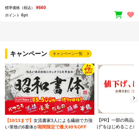
¥660
標準価格（税込）
6pt
ポイント
キャンペーン
キャンペーン一覧
【PR】一部の商品か
【10/13まで】
女流書家3人による繊細で力強
げ"をはじめることに
い筆致の6書体が
期間限定で最大49％OFF