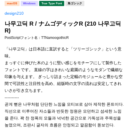
新着一覧
macOS
Windows
True Type Font
角ゴシック
明朝体
角ゴシック
design210
丸ゴシック
楷書体
나무고딕 R / ナムゴディックR (210 나무고딕
カート
0
宋朝体
清朝体
R)
PostScriptフォント名：
TTNamoogothicR
教科書体
行書体
マイページ
「나무고딕」は日本語に直訳すると「ツリーゴシック」という意
草書体
勘亭流
味。
お気に入り
まっすぐに伸びた木のように堅い感じをモチーフにして製作した
江戸文字
デザイン毛筆
フォントです。 直線の字はきれいな庭園のようなモダンで繊細な
印象を与えます。 ぎっしり詰まった定幅のモジュールと豊かな空
すべてを表示
ご利用ガイド
間で可読性と注目性を高め、組版時の文字の流れは安定してきれ
いさが引き立ちます。
太さ・ウェイト
よくあるご質問
----------
곧게 뻗은 나무처럼 단단한 느낌을 모티브로 삼아 제작한 폰트이다.
직선으로 이루어진 자소들과 반듯한 정원은 모던하고 섬세한 느낌
お問い合わせ
セット or 単体
을 준다. 꽉 찬 정폭의 모듈과 넉넉한 공간으로 가독성과 주목성을
높였으며, 조판시 글자의 흐름은 안정되고 깔끔함이 돋보인다.