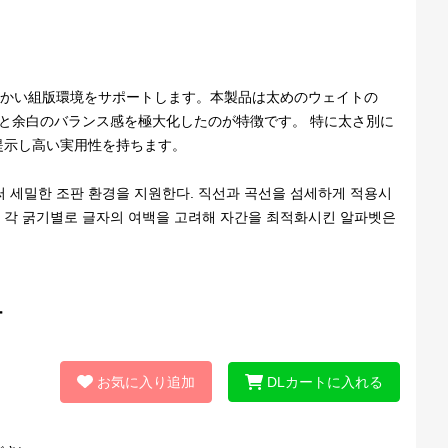
ントで、細かい組版環境をサポートします。本製品は太めのウェイトの
間と余白のバランス感を極大化したのが特徴です。 特に太さ別に
提示し高い実用性を持ちます。
트로써 세밀한 조판 환경을 지원한다. 직선과 곡선을 섬세하게 적용시
, 각 굵기별로 글자의 여백을 고려해 자간을 최적화시킨 알파벳은
お気に入り追加
DLカートに入れる