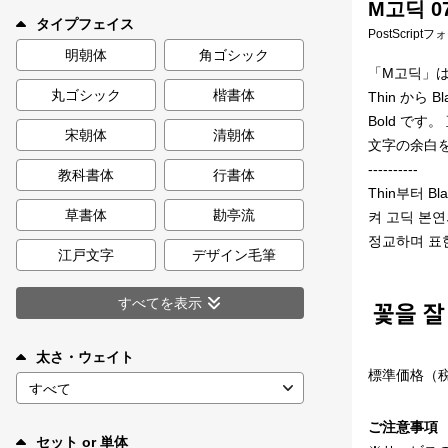
M고딕 07
新着一覧
タイプフェイス
PostScript
明朝体
角ゴシック
「M고딕」
丸ゴシック
楷書体
Thin か
カート
0
Bold で
宋朝体
清朝体
文字の余白
マイページ
----------
教科書体
行書体
Thin부터 
お気に入り
草書体
勘亭流
켜 고딕 본연
정교하며 표
江戸文字
デザイン毛筆
ご利用ガイド
すべてを表示
よくあるご質問
太さ・ウェイト
標準価格（
お問い合わせ
ご注意事項
セット or 単体