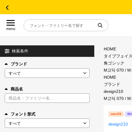
menu
HOME
目的別フォントガイド
検索条件
タイプフェイ
角ゴシック
ブランド
特集
M고딕 070 / 
HOME
おすすめ
ブランド
商品名
design210
M고딕 070 / 
年間ライセンス商品
フォント形式
macOS
Wi
キャンペーン一覧
design210