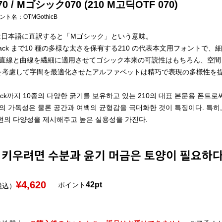
0 / Mゴシック070 (210 M고딕OTF 070)
フォント名：
OTMGothicB
は日本語に直訳すると「Mゴシック」という意味。
ら Black まで10 種の多様な太さを保有する210 の代表本文用フォ
す。 直線と曲線を繊細に適用させてゴシック本来の可読性はもちろん、空
を考慮して字間を最適化させたアルファベットは精巧で表現の多様性を
Black까지 10종의 다양한 굵기를 보유하고 있는 210의 대표 본문용 폰
의 가독성은 물론 공간과 여백의 균형감을 극대화한 것이 특징이다. 특히
현의 다양성을 제시해주고 높은 실용성을 가진다.
¥4,620
42pt
ポイント
税込）