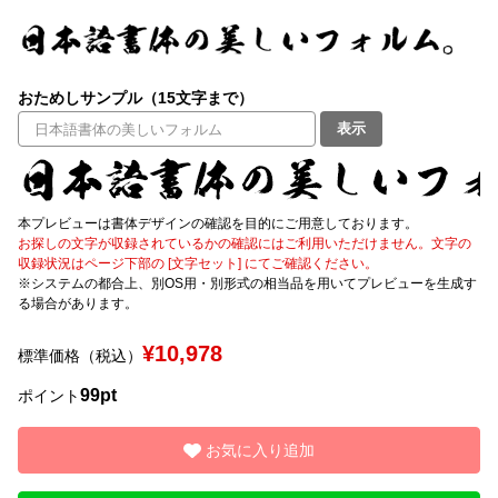
文字種類
おためしサンプル（15文字まで）
表示
価格帯
〜
本プレビューは書体デザインの確認を目的にご用意しております。
お探しの文字が収録されているかの確認にはご利用いただけません。文字の
リセット
検索
収録状況はページ下部の [文字セット] にてご確認ください。
※システムの都合上、別OS用・別形式の相当品を用いてプレビューを生成す
る場合があります。
¥10,978
標準価格（税込）
99pt
ポイント
お気に入り追加