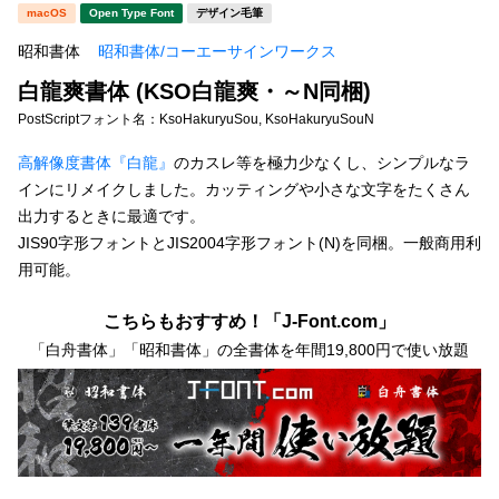
新着一覧
macOS
Open Type Font
デザイン毛筆
明朝体
角ゴシック
昭和書体
昭和書体/コーエーサインワークス
丸ゴシック
楷書体
白龍爽書体 (KSO白龍爽・～N同梱)
カート
0
宋朝体
清朝体
PostScriptフォント名：
KsoHakuryuSou, KsoHakuryuSouN
教科書体
行書体
高解像度書体『白龍』
のカスレ等を極力少なくし、シンプルなラ
マイページ
インにリメイクしました。カッティングや小さな文字をたくさん
草書体
勘亭流
出力するときに最適です。
お気に入り
JIS90字形フォントとJIS2004字形フォント(N)を同梱。一般商用利
江戸文字
デザイン毛筆
用可能。
すべてを表示
ご利用ガイド
こちらもおすすめ！「J-Font.com」
「白舟書体」「昭和書体」の全書体を年間19,800円で使い放題
太さ・ウェイト
よくあるご質問
お問い合わせ
セット or 単体