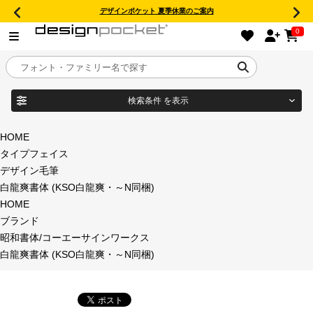
デザインポケット 夏季休業のご案内
0
検索条件
を表示
目的別フォントガイド
ブランド
HOME
タイプフェイス
特集
デザイン毛筆
白龍爽書体 (KSO白龍爽・～N同梱)
商品名
おすすめ
HOME
ブランド
年間ライセンス商品
昭和書体/コーエーサインワークス
フォント形式
白龍爽書体 (KSO白龍爽・～N同梱)
キャンペーン一覧
タイプフェイス