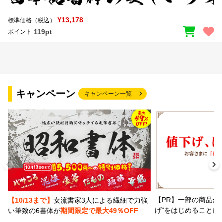
¥13,178
標準価格（税込）
119pt
ポイント
キャンペーン
キャンペーン一覧
【PR】一部の商品か
【10/13まで】
女流書家3人による繊細で力強
げ"をはじめることに
い筆致の6書体が
期間限定で最大49％OFF