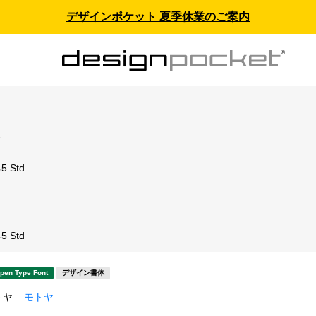
デザインポケット 夏季休業のご案内
ス
 Std
 Std
pen Type Font
デザイン書体
トヤ
モトヤ