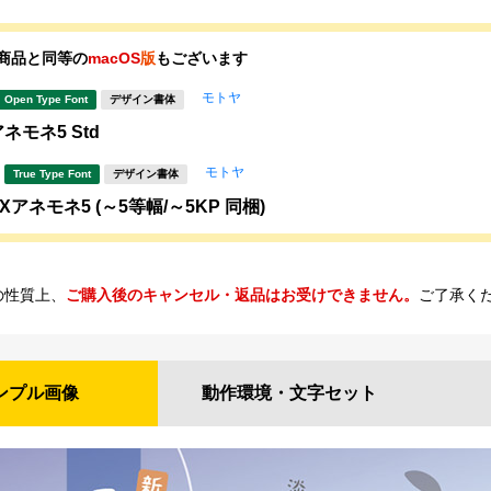
商品と同等の
macOS
版
もございます
モトヤ
Open Type Font
デザイン書体
ネモネ5 Std
モトヤ
True Type Font
デザイン書体
Xアネモネ5 (～5等幅/～5KP 同梱)
の性質上、
ご購入後のキャンセル・返品はお受けできません。
ご了承く
ンプル
画像
動作環境・
文字セット