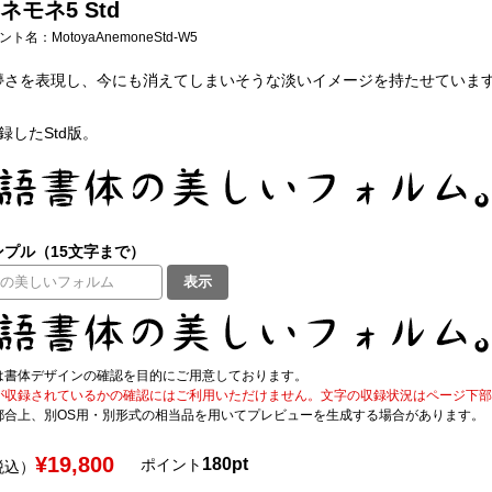
モネ5 Std
フォント名：
MotoyaAnemoneStd-W5
儚さを表現し、今にも消えてしまいそうな淡いイメージを持たせていま
収録したStd版。
プル（15文字まで）
表示
は書体デザインの確認を目的にご用意しております。
が収録されているかの確認にはご利用いただけません。文字の収録状況はページ下部の 
都合上、別OS用・別形式の相当品を用いてプレビューを生成する場合があります。
¥19,800
180pt
ポイント
税込）