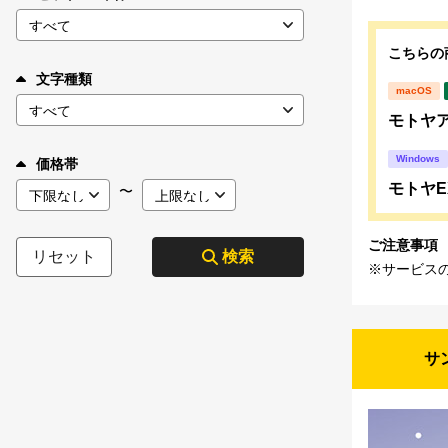
こちらの
文字種類
macOS
モトヤア
Windows
価格帯
モトヤE
〜
ご注意事項
リセット
検索
※サービス
サ