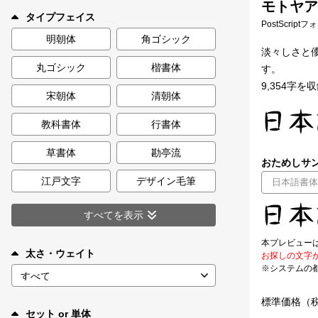
モトヤアネ
新着一覧
タイプフェイス
PostScript
明朝体
角ゴシック
淡々しさと
丸ゴシック
楷書体
す。
カート
0
9,354字を
宋朝体
清朝体
マイページ
教科書体
行書体
お気に入り
草書体
勘亭流
おためしサン
江戸文字
デザイン毛筆
ご利用ガイド
すべてを表示
よくあるご質問
本プレビュー
太さ・ウェイト
お探しの文字
※システムの
お問い合わせ
標準価格（
セット or 単体