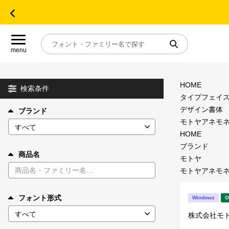
menu
HOME
目的別フォントガイド
検索条件
タイプフェイ
デザイン書体
ブランド
特集
モトヤアネモネ5
HOME
おすすめ
ブランド
商品名
モトヤ
モトヤアネモネ5
年間ライセンス商品
フォント形式
Windows
O
キャンペーン一覧
株式会社モ