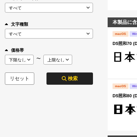
本製品に含
文字種類
macOS
Wi
DS照和70 (D
価格帯
〜
リセット
検索
macOS
Wi
DS照和80 (D