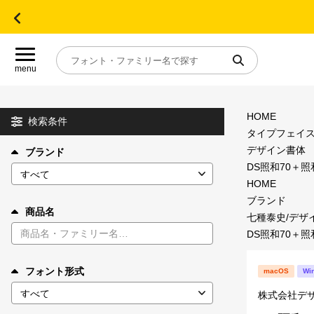
menu
HOME
目的別フォントガイド
検索条件
タイプフェイ
デザイン書体
ブランド
特集
DS照和70＋照
HOME
おすすめ
ブランド
商品名
七種泰史/デザ
DS照和70＋照
年間ライセンス商品
フォント形式
macOS
Wi
キャンペーン一覧
株式会社デ