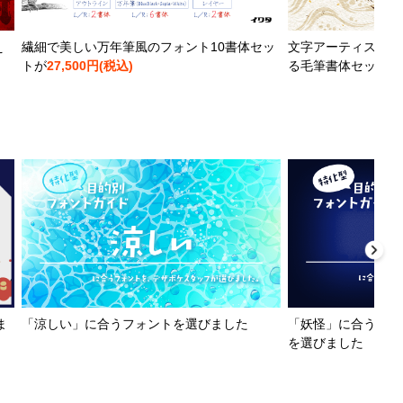
え
繊細で美しい万年筆風のフォント10書体セッ
文字アーティストと
トが
27,500円(税込)
る毛筆書体セットが
ま
「涼しい」に合うフォントを選びました
「妖怪」に合うフォ
を選びました