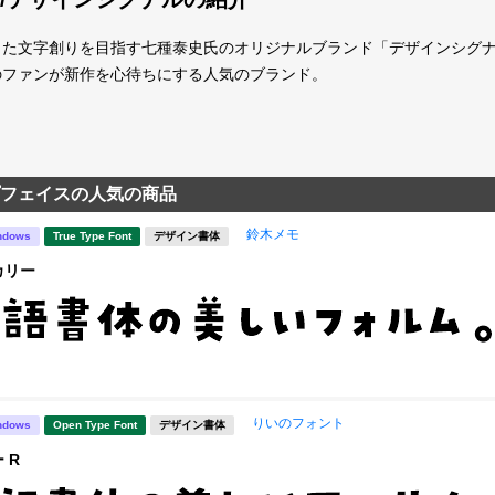
た文字創りを目指す七種泰史氏のオリジナルブランド「デザインシグナル
のファンが新作を心待ちにする人気のブランド。
フェイスの人気の商品
鈴木メモ
ndows
True Type Font
デザイン書体
カリー
りいのフォント
ndows
Open Type Font
デザイン書体
 R