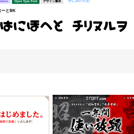
かに沢のりお
ndows
Open Type Font
デザイン書体
ーとBK