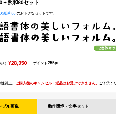
70＋照和80セット
DS照和80
のおトクなセットです。
¥28,050
255pt
ポイント
税込）
の性質上、
ご購入後のキャンセル・返品はお受けできません。
ご了承く
ンプル
画像
動作環境・
文字セット