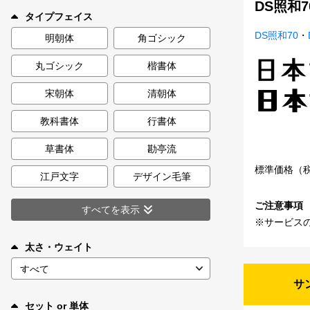
DS照和
新着一覧
タイプフェイス
DS照和70
・
明朝体
角ゴシック
丸ゴシック
楷書体
カート
0
宋朝体
清朝体
マイページ
教科書体
行書体
お気に入り
草書体
勘亭流
標準価格（
江戸文字
デザイン毛筆
ご利用ガイド
ご注意事項
すべてを表示
※サービス
よくあるご質問
太さ・ウェイト
お問い合わせ
サ
セット or 単体