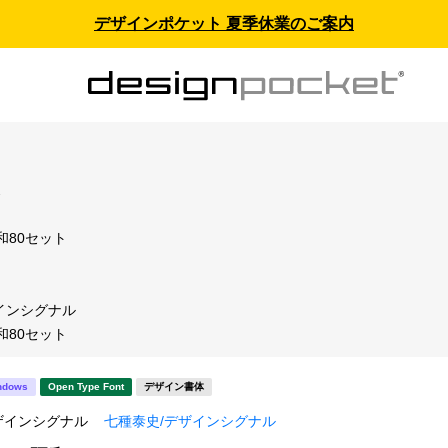
デザインポケット 夏季休業のご案内
ス
和80セット
インシグナル
和80セット
ndows
Open Type Font
デザイン書体
ザインシグナル
七種泰史/デザインシグナル