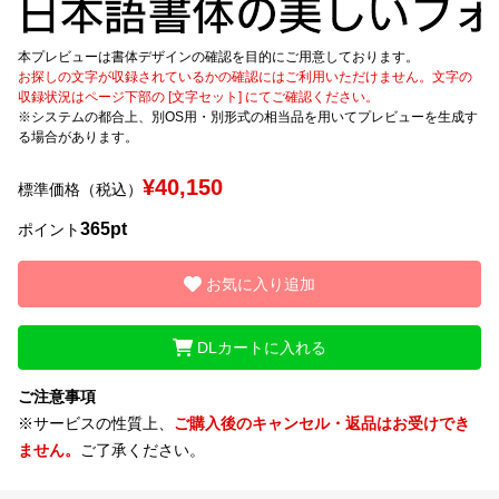
文字種類
本プレビューは書体デザインの確認を目的にご用意しております。
お探しの文字が収録されているかの確認にはご利用いただけません。文字の
収録状況はページ下部の [文字セット] にてご確認ください。
※システムの都合上、別OS用・別形式の相当品を用いてプレビューを生成す
る場合があります。
価格帯
〜
¥40,150
標準価格（税込）
365pt
ポイント
リセット
検索
お気に入り追加
DLカートに入れる
ご注意事項
※サービスの性質上、
ご購入後のキャンセル・返品はお受けでき
ません。
ご了承ください。