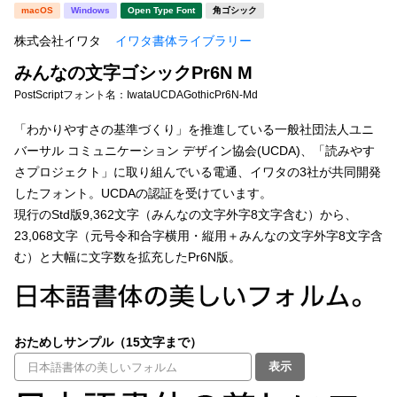
新着一覧
macOS
Windows
Open Type Font
角ゴシック
明朝体
角ゴシック
株式会社イワタ
イワタ書体ライブラリー
丸ゴシック
楷書体
みんなの文字ゴシックPr6N M
カート
0
宋朝体
清朝体
PostScriptフォント名：
IwataUCDAGothicPr6N-Md
教科書体
行書体
「わかりやすさの基準づくり」を推進している一般社団法人ユニ
マイページ
バーサル コミュニケーション デザイン協会(UCDA)、「読みやす
草書体
勘亭流
さプロジェクト」に取り組んでいる電通、イワタの3社が共同開発
お気に入り
したフォント。UCDAの認証を受けています。
江戸文字
デザイン毛筆
現行のStd版9,362文字（みんなの文字外字8文字含む）から、
23,068文字（元号令和合字横用・縦用＋みんなの文字外字8文字含
すべてを表示
ご利用ガイド
む）と大幅に文字数を拡充したPr6N版。
太さ・ウェイト
よくあるご質問
おためしサンプル（15文字まで）
お問い合わせ
セット or 単体
表示