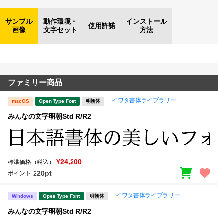
サンプル
動作環境・
インストール
使用許諾
画像
文字セット
方法
ファミリー商品
イワタ書体ライブラリー
macOS
Open Type Font
明朝体
みんなの文字明朝Std R/R2
¥24,200
標準価格（税込）
220pt
ポイント
イワタ書体ライブラリー
Windows
Open Type Font
明朝体
みんなの文字明朝Std R/R2