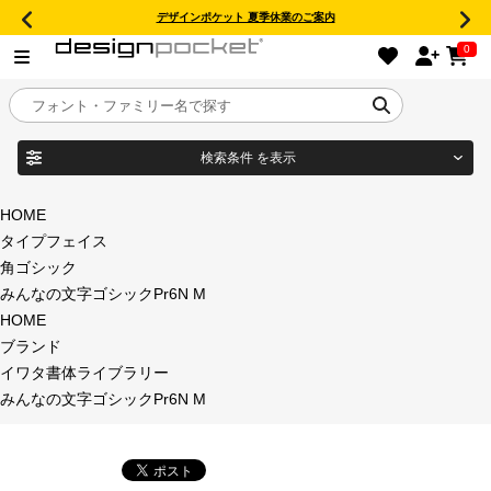
デザインポケット 夏季休業のご案内
0
検索条件
を表示
目的別フォントガイド
ブランド
HOME
タイプフェイス
特集
角ゴシック
みんなの文字ゴシックPr6N M
商品名
おすすめ
HOME
ブランド
年間ライセンス商品
イワタ書体ライブラリー
フォント形式
みんなの文字ゴシックPr6N M
キャンペーン一覧
タイプフェイス