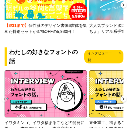
【8/31まで】
個性派のデザイン書体6書体を集
大人気ブランド 鈴木
めた特別セットが37%OFFの5,980円！
ちょ」リアル系手書
わたしの好きなフォントの
インタビュー一
話
覧
イワタミンゴ、イワタ福まるごなどの開発に
東亜重工、福まるご