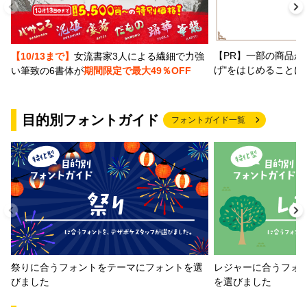
【PR】一部の商品か
【10/13まで】
女流書家3人による繊細で力強
げ"をはじめることに
い筆致の6書体が
期間限定で最大49％OFF
目的別フォントガイド
フォントガイド一覧
祭りに合うフォントをテーマにフォントを選
レジャーに合うフォ
びました
を選びました