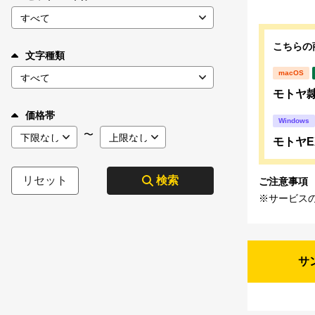
こちらの
文字種類
macOS
モトヤ隷
価格帯
Windows
〜
モトヤE
リセット
検索
ご注意事項
※サービス
サ