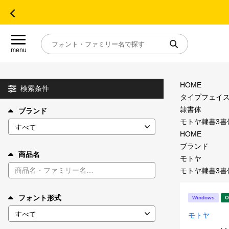
menu
HOME
目的別フォントガイド
検索条件
タイプフェイ
隷書体
ブランド
特集
モトヤ隷書3書体
HOME
おすすめ
ブランド
商品名
モトヤ
モトヤ隷書3書体
年間ライセンス商品
フォント形式
Windows
O
キャンペーン一覧
モトヤ