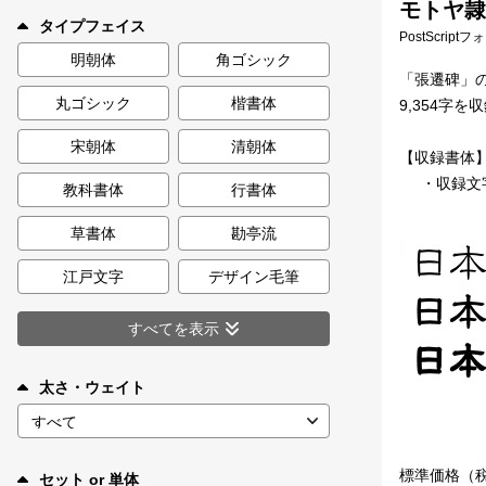
モトヤ隷
新着一覧
タイプフェイス
PostScript
明朝体
角ゴシック
「張遷碑」
丸ゴシック
楷書体
9,354字を
カート
0
宋朝体
清朝体
【収録書体
マイページ
・収録文
教科書体
行書体
お気に入り
草書体
勘亭流
江戸文字
デザイン毛筆
ご利用ガイド
すべてを表示
よくあるご質問
太さ・ウェイト
お問い合わせ
標準価格（
セット or 単体