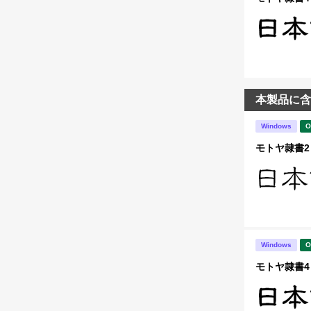
本製品に含
Windows
O
モトヤ隷書2 
Windows
O
モトヤ隷書4 