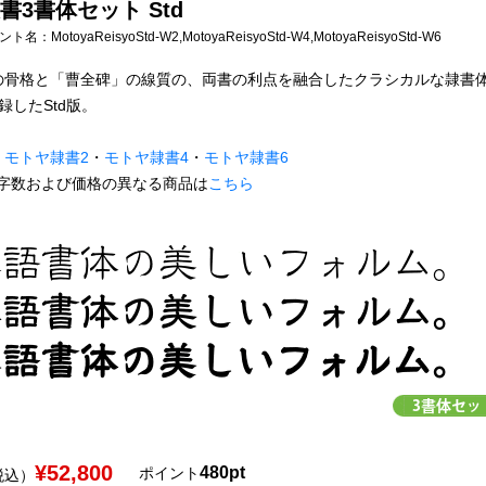
書3書体セット Std
フォント名：
MotoyaReisyoStd-W2,MotoyaReisyoStd-W4,MotoyaReisyoStd-W6
の骨格と「曹全碑」の線質の、両書の利点を融合したクラシカルな隷書
収録したStd版。
】
モトヤ隷書2
・
モトヤ隷書4
・
モトヤ隷書6
字数および価格の異なる商品は
こちら
¥52,800
480pt
ポイント
税込）