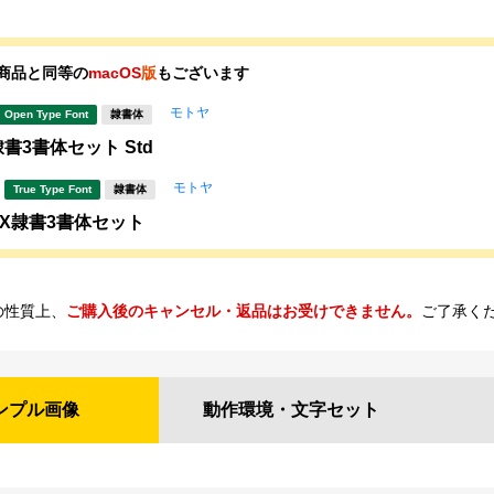
商品と同等の
macOS
版
もございます
モトヤ
Open Type Font
隷書体
書3書体セット Std
モトヤ
True Type Font
隷書体
X隷書3書体セット
の性質上、
ご購入後のキャンセル・返品はお受けできません。
ご了承く
ンプル
画像
動作環境・
文字セット