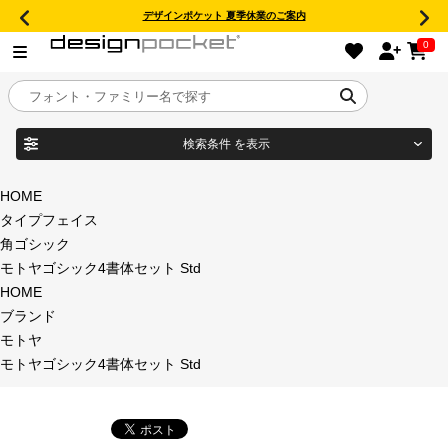
デザインポケット 夏季休業のご案内
0
検索条件
を表示
目的別フォントガイド
ブランド
HOME
タイプフェイス
特集
角ゴシック
モトヤゴシック4書体セット Std
商品名
おすすめ
HOME
ブランド
年間ライセンス商品
モトヤ
フォント形式
モトヤゴシック4書体セット Std
キャンペーン一覧
タイプフェイス