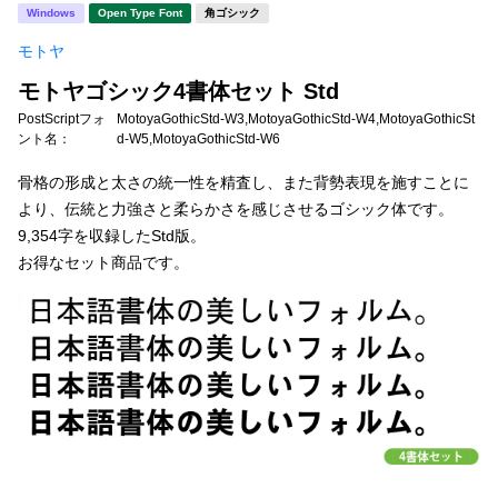
新着一覧
Windows
Open Type Font
角ゴシック
明朝体
角ゴシック
モトヤ
丸ゴシック
楷書体
モトヤゴシック4書体セット Std
カート
0
宋朝体
清朝体
PostScriptフォ
MotoyaGothicStd-W3,MotoyaGothicStd-W4,MotoyaGothicSt
ント名：
d-W5,MotoyaGothicStd-W6
教科書体
行書体
マイページ
骨格の形成と太さの統一性を精査し、また背勢表現を施すことに
草書体
勘亭流
より、伝統と力強さと柔らかさを感じさせるゴシック体です。
9,354字を収録したStd版。
お気に入り
江戸文字
デザイン毛筆
お得なセット商品です。
すべてを表示
ご利用ガイド
太さ・ウェイト
よくあるご質問
お問い合わせ
セット or 単体