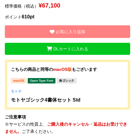
¥67,100
標準価格（税込）
文字種類
610pt
ポイント
お気に入り追加
価格帯
〜
DLカートに入れる
リセット
検索
こちらの商品と同等の
macOS
版
もございます
macOS
Open Type Font
角ゴシック
モトヤ
モトヤゴシック4書体セット Std
ご注意事項
※サービスの性質上、
ご購入後のキャンセル・返品はお受けでき
ません。
ご了承ください。