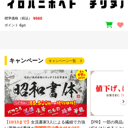
¥660
標準価格（税込）
6pt
ポイント
キャンペーン
キャンペーン一覧
【PR】一部の商品か
【10/13まで】
女流書家3人による繊細で力強
げ"をはじめることに