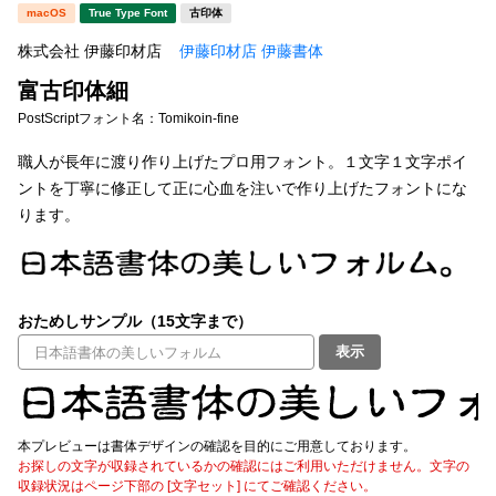
新着一覧
macOS
True Type Font
古印体
明朝体
角ゴシック
株式会社 伊藤印材店
伊藤印材店 伊藤書体
丸ゴシック
楷書体
富古印体細
カート
0
宋朝体
清朝体
PostScriptフォント名：
Tomikoin-fine
教科書体
行書体
職人が長年に渡り作り上げたプロ用フォント。１文字１文字ポイ
マイページ
ントを丁寧に修正して正に心血を注いで作り上げたフォントにな
草書体
勘亭流
ります。
お気に入り
江戸文字
デザイン毛筆
すべてを表示
ご利用ガイド
おためしサンプル（15文字まで）
表示
太さ・ウェイト
よくあるご質問
お問い合わせ
本プレビューは書体デザインの確認を目的にご用意しております。
セット or 単体
お探しの文字が収録されているかの確認にはご利用いただけません。文字の
収録状況はページ下部の [文字セット] にてご確認ください。