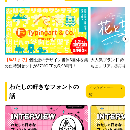
【8/31まで】
個性派のデザイン書体6書体を集
大人気ブランド 鈴木
めた特別セットが37%OFFの5,980円！
ちょ」リアル系手書
わたしの好きなフォントの
インタビュー一
話
覧