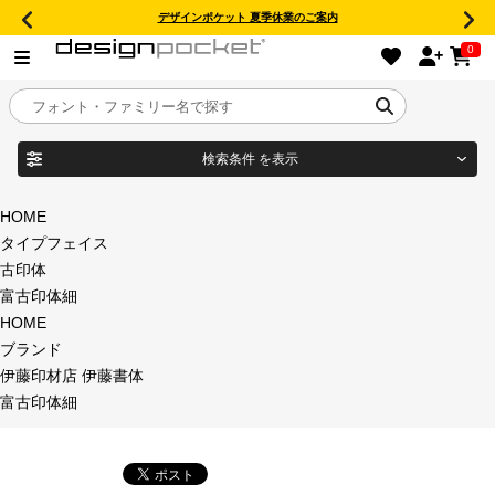
デザインポケット 夏季休業のご案内
0
検索条件
を表示
目的別フォントガイド
ブランド
HOME
タイプフェイス
特集
古印体
富古印体細
商品名
おすすめ
HOME
ブランド
年間ライセンス商品
伊藤印材店 伊藤書体
フォント形式
富古印体細
キャンペーン一覧
タイプフェイス