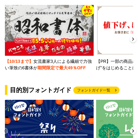
【PR】一部の商品か
【10/13まで】
女流書家3人による繊細で力強
げ"をはじめることに
い筆致の6書体が
期間限定で最大49％OFF
目的別フォントガイド
フォントガイド一覧