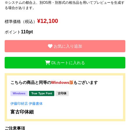
※システムの都合上、別OS用・別形式の相当品を用いてプレビューを生成す
る場合があります。
文字種類
¥12,100
標準価格（税込）
110pt
ポイント
価格帯
〜
お気に入り追加
DLカートに入れる
リセット
検索
こちらの商品と同等の
Windows
版
もございます
Windows
True Type Font
古印体
伊藤印材店 伊藤書体
富古印体細
ご注意事項