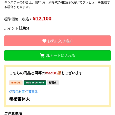
※システムの都合上、別OS用・別形式の相当品を用いてプレビューを生成す
る場合があります。
文字種類
¥12,100
標準価格（税込）
110pt
ポイント
価格帯
〜
お気に入り追加
DLカートに入れる
リセット
検索
こちらの商品と同等の
macOS
版
もございます
macOS
True Type Font
楷書体
伊藤印材店 伊藤書体
泰楷書体太
ご注意事項