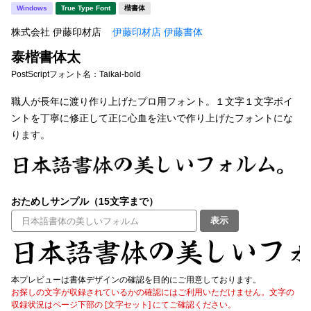
新着一覧
Windows
True Type Font
楷書体
明朝体
角ゴシック
株式会社 伊藤印材店
伊藤印材店 伊藤書体
丸ゴシック
楷書体
泰楷書体太
カート
0
宋朝体
清朝体
PostScriptフォント名：
Taikai-bold
教科書体
行書体
職人が長年に渡り作り上げたプロ用フォント。１文字１文字ポイ
マイページ
ントを丁寧に修正して正に心血を注いで作り上げたフォントにな
草書体
勘亭流
ります。
お気に入り
江戸文字
デザイン毛筆
すべてを表示
ご利用ガイド
おためしサンプル（15文字まで）
表示
太さ・ウェイト
よくあるご質問
お問い合わせ
本プレビューは書体デザインの確認を目的にご用意しております。
セット or 単体
お探しの文字が収録されているかの確認にはご利用いただけません。文字の
収録状況はページ下部の [文字セット] にてご確認ください。