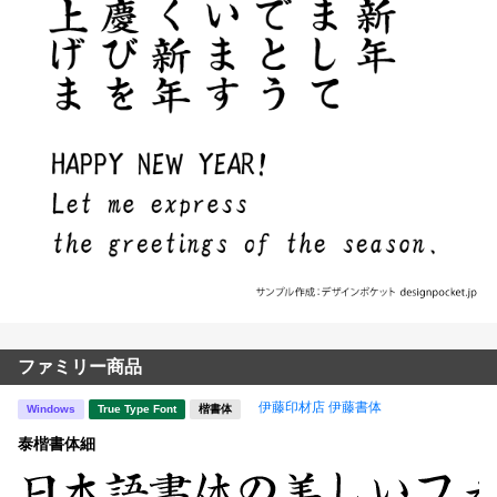
ファミリー商品
伊藤印材店 伊藤書体
Windows
True Type Font
楷書体
泰楷書体細