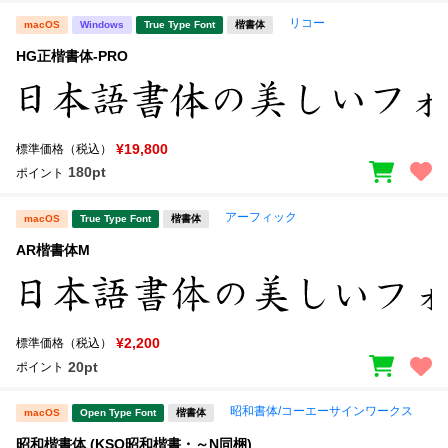
リコー
macOS
Windows
True Type Font
楷書体
HG正楷書体-PRO
¥19,800
標準価格（税込）
180pt
ポイント
アーフィック
macOS
True Type Font
楷書体
AR楷書体M
¥2,200
標準価格（税込）
20pt
ポイント
昭和書体/コーエーサインワークス
macOS
Open Type Font
楷書体
昭和楷書体 (KSO昭和楷書・～N同梱)