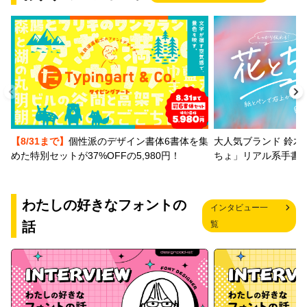
【8/31まで】
個性派のデザイン書体6書体を集
大人気ブランド 鈴木
めた特別セットが37%OFFの5,980円！
ちょ」リアル系手書
わたしの好きなフォントの
インタビュー一
話
覧