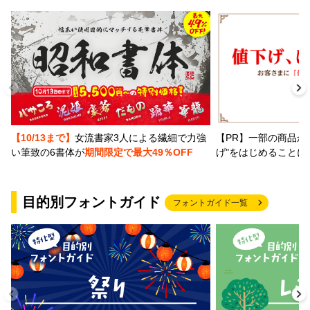
【PR】一部の商品か
【10/13まで】
女流書家3人による繊細で力強
げ"をはじめることに
い筆致の6書体が
期間限定で最大49％OFF
目的別フォントガイド
フォントガイド一覧