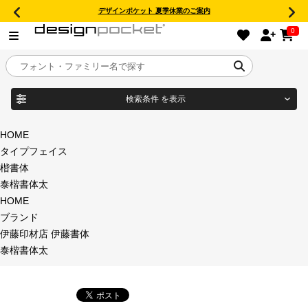
デザインポケット 夏季休業のご案内
0
検索条件
を表示
目的別フォントガイド
ブランド
HOME
タイプフェイス
特集
楷書体
泰楷書体太
商品名
おすすめ
HOME
ブランド
年間ライセンス商品
伊藤印材店 伊藤書体
フォント形式
泰楷書体太
キャンペーン一覧
タイプフェイス