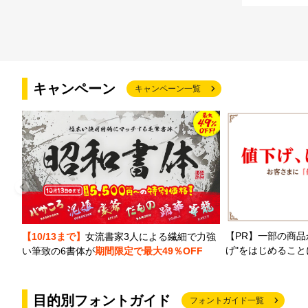
キャンペーン
キャンペーン一覧
【PR】一部の商品
【10/13まで】
女流書家3人による繊細で力強
げ"をはじめるこ
い筆致の6書体が
期間限定で最大49％OFF
目的別フォントガイド
フォントガイド一覧