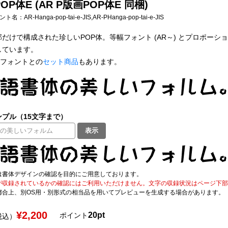
OP体E (AR P版画POP体E 同梱)
フォント名：
AR-Hanga-pop-tai-e-JIS,AR-PHanga-pop-tai-e-JIS
けで構成された珍しいPOP体。等幅フォント (AR～) とプロポーショナルフォ
しています。
字形フォントとの
セット商品
もあります。
プル（15文字まで）
表示
は書体デザインの確認を目的にご用意しております。
が収録されているかの確認にはご利用いただけません。文字の収録状況はページ下部の 
都合上、別OS用・別形式の相当品を用いてプレビューを生成する場合があります。
¥2,200
20pt
ポイント
税込）