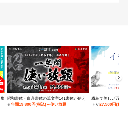
を集
昭和書体・白舟書体の筆文字141書体が使え
繊細で美しい万年筆
る
年間19,800円(税込)～使い放題
トが
27,500円(税込)