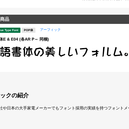
商品
アーフィック
rue Type Font
POP体
E & E04 (各AR P～ 同梱)
ックの紹介
聞社や日本の大手家電メーカーでもフォント採用の実績を持つフォントメ