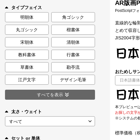
AR版画P
新着一覧
タイプフェイス
PostScript
明朝体
角ゴシック
直線的な輪郭だ
丸ゴシック
楷書体
とめて収容
カート
0
JIS2004
宋朝体
清朝体
マイページ
教科書体
行書体
お気に入り
草書体
勘亭流
おためしサン
江戸文字
デザイン毛筆
ご利用ガイド
すべてを表示
よくあるご質問
本プレビュー
太さ・ウェイト
お探しの文字
※システムの
お問い合わせ
標準価格（
セット or 単体