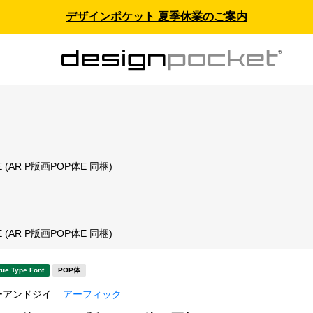
デザインポケット 夏季休業のご案内
ス
 (AR P版画POP体E 同梱)
 (AR P版画POP体E 同梱)
rue Type Font
POP体
ーアンドジイ
アーフィック