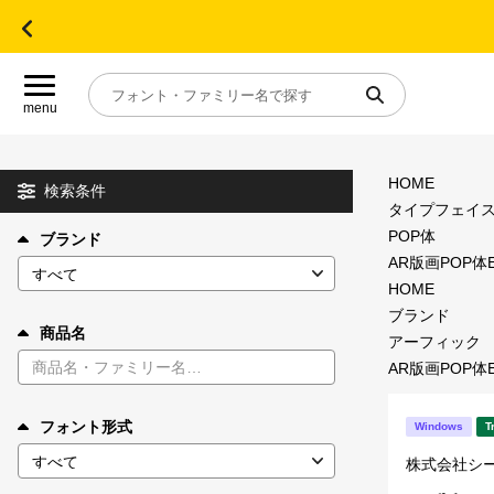
menu
HOME
目的別フォントガイド
検索条件
タイプフェイ
POP体
ブランド
特集
AR版画POP体E
HOME
おすすめ
ブランド
商品名
アーフィック
AR版画POP体E
年間ライセンス商品
フォント形式
Windows
T
キャンペーン一覧
株式会社シ