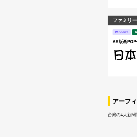
ファミリー
Windows
T
AR版画POP体
アーフィ
台湾の4大新