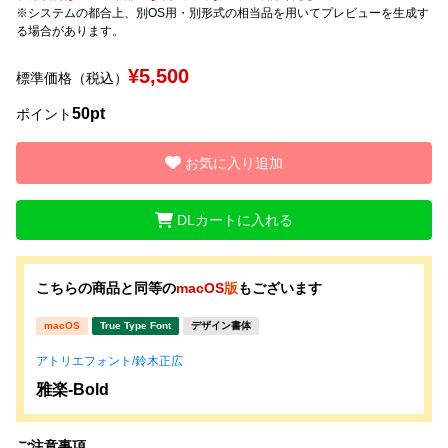
※システムの都合上、別OS用・別形式の相当品を用いてプレビューを生成す
る場合があります。
文字種類
¥5,500
標準価格（税込）
50pt
ポイント
価格帯
〜
お気に入り追加
DLカートに入れる
リセット
検索
こちらの商品と同等の
macOS
版
もございます
macOS
True Type Font
デザイン書体
アトリエフォント/鈴木正広
雅楽-Bold
ご注意事項