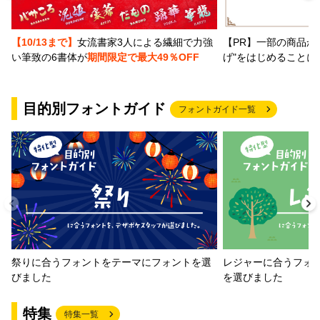
【PR】一部の商品か
【10/13まで】
女流書家3人による繊細で力強
げ"をはじめることに
い筆致の6書体が
期間限定で最大49％OFF
目的別フォントガイド
フォントガイド一覧
祭りに合うフォントをテーマにフォントを選
レジャーに合うフォ
びました
を選びました
特集
特集一覧