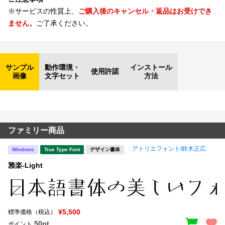
※サービスの性質上、
ご購入後のキャンセル・返品はお受けでき
ません。
ご了承ください。
サンプル
動作環境・
インストール
使用許諾
画像
文字セット
方法
ファミリー商品
アトリエフォント/鈴木正広
Windows
True Type Font
デザイン書体
雅楽-Light
¥5,500
標準価格（税込）
50pt
ポイント