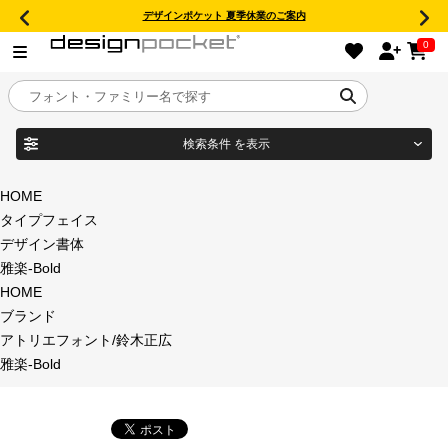
デザインポケット 夏季休業のご案内
0
検索条件
を表示
目的別フォントガイド
ブランド
HOME
タイプフェイス
特集
デザイン書体
雅楽-Bold
商品名
おすすめ
HOME
ブランド
年間ライセンス商品
アトリエフォント/鈴木正広
フォント形式
雅楽-Bold
キャンペーン一覧
タイプフェイス