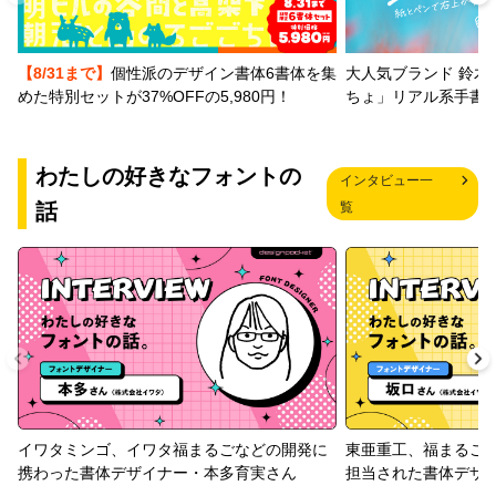
【8/31まで】
個性派のデザイン書体6書体を集
大人気ブランド 鈴木
めた特別セットが37%OFFの5,980円！
ちょ」リアル系手書
わたしの好きなフォントの
インタビュー一
話
覧
イワタミンゴ、イワタ福まるごなどの開発に
東亜重工、福まるご
携わった書体デザイナー・本多育実さん
担当された書体デザ