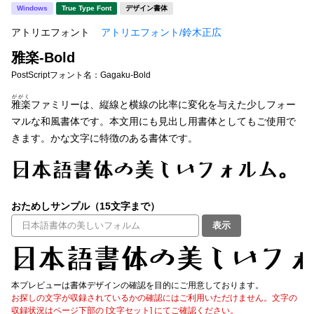
新着一覧
Windows
True Type Font
デザイン書体
明朝体
角ゴシック
アトリエフォント
アトリエフォント/鈴木正広
丸ゴシック
楷書体
雅楽-Bold
カート
0
宋朝体
清朝体
PostScriptフォント名：
Gagaku-Bold
ががく
教科書体
行書体
雅楽
ファミリーは、縦線と横線の比率に変化を与えた少しフォー
マイページ
マルな和風書体です。本文用にも見出し用書体としてもご使用で
草書体
勘亭流
きます。かな文字に特徴のある書体です。
お気に入り
江戸文字
デザイン毛筆
すべてを表示
ご利用ガイド
おためしサンプル（15文字まで）
表示
太さ・ウェイト
よくあるご質問
お問い合わせ
本プレビューは書体デザインの確認を目的にご用意しております。
セット or 単体
お探しの文字が収録されているかの確認にはご利用いただけません。文字の
収録状況はページ下部の [文字セット] にてご確認ください。