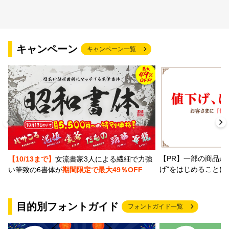
キャンペーン
キャンペーン一覧
【PR】一部の商品か
【10/13まで】
女流書家3人による繊細で力強
げ"をはじめることに
い筆致の6書体が
期間限定で最大49％OFF
目的別フォントガイド
フォントガイド一覧