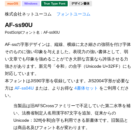
新着一覧
macOS
Windows
True Type Font
デザイン書体
明朝体
角ゴシック
株式会社ネットユーコム
フォントユーコム
丸ゴシック
楷書体
AF-ss90U
カート
0
宋朝体
清朝体
PostScriptフォント名：
AF-ss90U
教科書体
行書体
AF-ssの字形デザインは、縦線、横線に太さ細さの強弱を付け字体
マイページ
そのものに強い印象を与えました。表現力の強い書体として、弱
草書体
勘亭流
い文章でも印象を強めることができ大胆な言葉なら誇張させる力
お気に入り
強さがあります。新元号「令和」の合字（Unicode U+32FF）にも
江戸文字
デザイン毛筆
対応しています。
本フォントはJIS90字形を収録しています。JIS2004字形が必要な
すべてを表示
ご利用ガイド
方は
AF-ss04U
または、よりお得な
4書体セット
をご利用くださ
い。
太さ・ウェイト
よくあるご質問
当製品は旧AFSCrossファミリーで不足していた第二水準を補
い、法務省制定人名用漢字87文字を追加、従来からの
お問い合わせ
Unicode：32ff[令和]合字も利用できる新書体です。旧製品と
セット or 単体
は商品名及びフォント名が変わります。