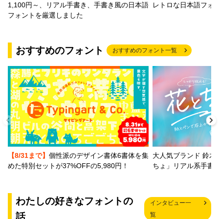
1,100円～、リアル手書き、手書き風の日本語
レトロな日本語フォ
フォントを厳選しました
おすすめのフォント
おすすめのフォント一覧
【8/31まで】
個性派のデザイン書体6書体を集
大人気ブランド 鈴木
めた特別セットが37%OFFの5,980円！
ちょ」リアル系手書
わたしの好きなフォントの
インタビュー一
話
覧