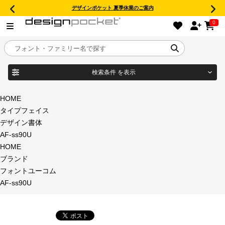
デザインポケット 夏季休業のご案内
0
検索条件
を表示
目的別フォントガイド
ブランド
HOME
タイプフェイス
特集
デザイン書体
AF-ss90U
商品名
おすすめ
HOME
ブランド
年間ライセンス商品
フォントユーコム
フォント形式
AF-ss90U
キャンペーン一覧
タイプフェイス