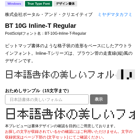
新着一覧
Windows
True Type Font
デザイン書体
明朝体
角ゴシック
株式会社ポータル・アンド・クリエイティブ
ミヤヂマタカフミ
丸ゴシック
楷書体
BT 10G Inline-T Regular
カート
0
宋朝体
清朝体
PostScriptフォント名：
BT-10G-Inline-T-Regular
教科書体
行書体
ビットマップ書体のような格子状の造形をベースにしたアウトラ
マイページ
インフォント。Inline-Tシリーズは、ブラウン管の走査線(縦)風の
草書体
勘亭流
デザインです。
お気に入り
江戸文字
デザイン毛筆
すべてを表示
ご利用ガイド
おためしサンプル（15文字まで）
表示
太さ・ウェイト
よくあるご質問
お問い合わせ
本プレビューは書体デザインの確認を目的にご用意しております。
セット or 単体
お探しの文字が収録されているかの確認にはご利用いただけません。文字の
収録状況はページ下部の [文字セット] にてご確認ください。