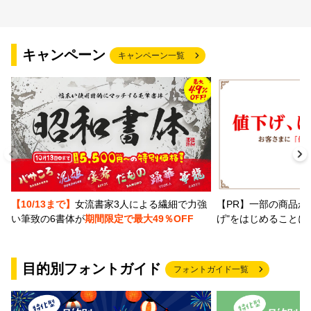
キャンペーン
キャンペーン一覧
【PR】一部の商品か
【10/13まで】
女流書家3人による繊細で力強
げ"をはじめることに
い筆致の6書体が
期間限定で最大49％OFF
目的別フォントガイド
フォントガイド一覧