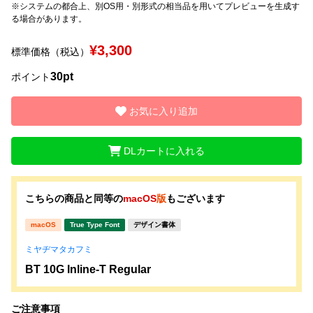
※システムの都合上、別OS用・別形式の相当品を用いてプレビューを生成す
る場合があります。
文字種類
¥3,300
標準価格（税込）
30pt
ポイント
価格帯
〜
お気に入り追加
DLカートに入れる
リセット
検索
こちらの商品と同等の
macOS
版
もございます
macOS
True Type Font
デザイン書体
ミヤヂマタカフミ
BT 10G Inline-T Regular
ご注意事項