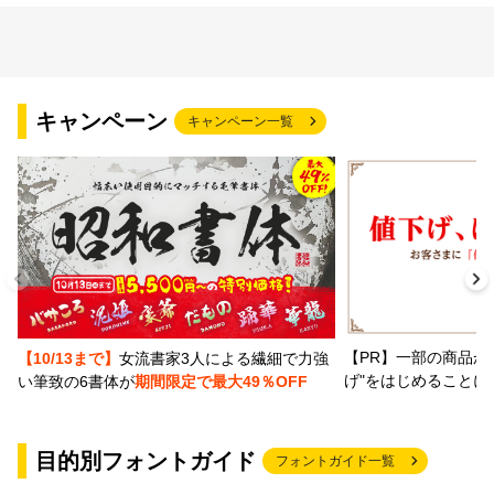
キャンペーン
キャンペーン一覧
【PR】一部の商品か
【10/13まで】
女流書家3人による繊細で力強
げ"をはじめることに
い筆致の6書体が
期間限定で最大49％OFF
目的別フォントガイド
フォントガイド一覧