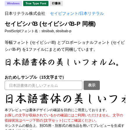
新着一覧
Windows
True Type Font
行書体
明朝体
角ゴシック
日本リテラル株式会社
セイビフォント/日本リテラル
丸ゴシック
楷書体
セイビシバB (セイビシバB-P 同梱)
カート
0
宋朝体
清朝体
PostScriptフォント名：
sbsibab, sbsibab-p
教科書体
行書体
等幅フォント (セイビシバB) とプロポーショナルフォント (セイビ
マイページ
シバB-P) を1ファイルにまとめて同梱しています。
草書体
勘亭流
お気に入り
江戸文字
デザイン毛筆
おためしサンプル（15文字まで）
すべてを表示
ご利用ガイド
表示
太さ・ウェイト
よくあるご質問
本プレビューは書体デザインの確認を目的にご用意しております。
お問い合わせ
お探しの文字が収録されているかの確認にはご利用いただけません。文字の
セット or 単体
収録状況はページ下部の [文字セット] にてご確認ください。
※システムの都合上、別OS用・別形式の相当品を用いてプレビューを生成す