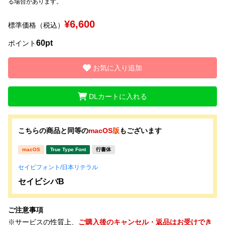
る場合があります。
¥6,600
文字種類
標準価格（税込）
60pt
ポイント
価格帯
お気に入り追加
〜
DLカートに入れる
リセット
検索
こちらの商品と同等の
macOS
版
もございます
macOS
True Type Font
行書体
セイビフォント/日本リテラル
セイビシバB
ご注意事項
※サービスの性質上、
ご購入後のキャンセル・返品はお受けでき