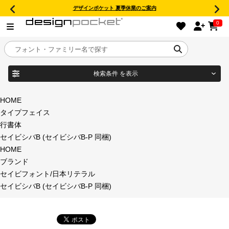
デザインポケット 夏季休業のご案内
0
検索条件
を表示
目的別フォントガイド
ブランド
HOME
タイプフェイス
特集
行書体
セイビシバB (セイビシバB-P 同梱)
商品名
おすすめ
HOME
ブランド
年間ライセンス商品
セイビフォント/日本リテラル
フォント形式
セイビシバB (セイビシバB-P 同梱)
キャンペーン一覧
タイプフェイス