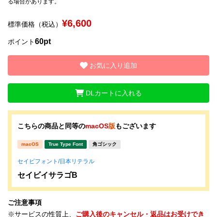
る場合があります。
¥6,600
文字種類
標準価格（税込）
60pt
ポイント
価格帯
お気に入り追加
〜
DLカートに入れる
リセット
検索
こちらの商品と同等の
macOS
版
もございます
macOS
True Type Font
角ゴシック
セイビフォント/日本リテラル
セイビイサラゴB
ご注意事項
※サービスの性質上、
ご購入後のキャンセル・返品はお受けでき