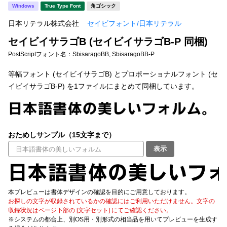
新着一覧
Windows
True Type Font
角ゴシック
明朝体
角ゴシック
日本リテラル株式会社
セイビフォント/日本リテラル
丸ゴシック
楷書体
セイビイサラゴB (セイビイサラゴB-P 同梱)
カート
0
宋朝体
清朝体
PostScriptフォント名：
SbisaragoBB, SbisaragoBB-P
教科書体
行書体
等幅フォント (セイビイサラゴB) とプロポーショナルフォント (セ
マイページ
イビイサラゴB-P) を1ファイルにまとめて同梱しています。
草書体
勘亭流
お気に入り
江戸文字
デザイン毛筆
おためしサンプル（15文字まで）
すべてを表示
ご利用ガイド
表示
太さ・ウェイト
よくあるご質問
本プレビューは書体デザインの確認を目的にご用意しております。
お問い合わせ
お探しの文字が収録されているかの確認にはご利用いただけません。文字の
セット or 単体
収録状況はページ下部の [文字セット] にてご確認ください。
※システムの都合上、別OS用・別形式の相当品を用いてプレビューを生成す