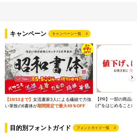
キャンペーン
キャンペーン一覧
【PR】一部の商品か
【10/13まで】
女流書家3人による繊細で力強
げ"をはじめることに
い筆致の6書体が
期間限定で最大49％OFF
目的別フォントガイド
フォントガイド一覧