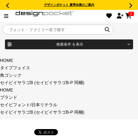
デザインポケット 夏季休業のご案内
0
検索条件
を表示
目的別フォントガイド
ブランド
HOME
タイプフェイス
特集
角ゴシック
セイビイサラゴB (セイビイサラゴB-P 同梱)
商品名
おすすめ
HOME
ブランド
年間ライセンス商品
セイビフォント/日本リテラル
フォント形式
セイビイサラゴB (セイビイサラゴB-P 同梱)
キャンペーン一覧
タイプフェイス