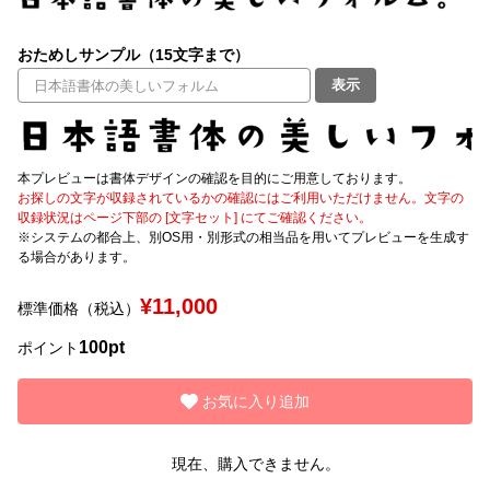
文字種類
おためしサンプル（15文字まで）
表示
価格帯
〜
本プレビューは書体デザインの確認を目的にご用意しております。
お探しの文字が収録されているかの確認にはご利用いただけません。文字の
収録状況はページ下部の [文字セット] にてご確認ください。
※システムの都合上、別OS用・別形式の相当品を用いてプレビューを生成す
リセット
検索
る場合があります。
¥11,000
標準価格（税込）
100pt
ポイント
お気に入り追加
現在、購入できません。