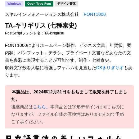
新着一覧
Windows
Open Type Font
デザイン書体
明朝体
角ゴシック
スキルインフォメーションズ株式会社
FONT1000
丸ゴシック
楷書体
TA-キリギリス (七種泰史)
カート
0
宋朝体
清朝体
PostScriptフォント名：
TA-kirigirisu
教科書体
行書体
FONT1000によりホームページ製作、ビジネス文書、年賀状、案
マイページ
内状、パンフレット、チラシ、プライベート文書などあなたの文
草書体
勘亭流
書を多彩に表現することが可能です。制作・七種泰史。
お気に入り
収録文字数を大幅に増強しフォルムを見直した
DSきりぎりす
もあ
江戸文字
デザイン毛筆
ります。
すべてを表示
ご利用ガイド
本製品は、2024年12月31日をもちまして販売を終了しまし
た。
太さ・ウェイト
よくあるご質問
後継商品は
こちら。
本商品とは字形デザインは同じものに
なりますが、ファイル自体の互換性はありませんので予め
お問い合わせ
ご了承ください。
セット or 単体