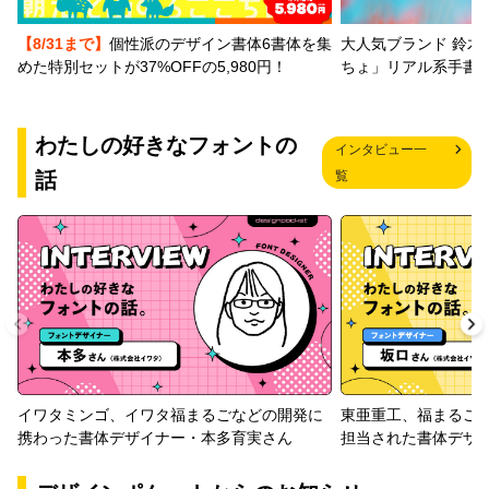
【8/31まで】
個性派のデザイン書体6書体を集
大人気ブランド 鈴木
めた特別セットが37%OFFの5,980円！
ちょ」リアル系手書
わたしの好きなフォントの
インタビュー一
話
覧
イワタミンゴ、イワタ福まるごなどの開発に
東亜重工、福まるご
携わった書体デザイナー・本多育実さん
担当された書体デザ