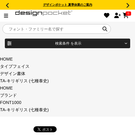
デザインポケット 夏季休業のご案内
0
検索条件
を表示
目的別フォントガイド
ブランド
HOME
タイプフェイス
特集
デザイン書体
TA-キリギリス (七種泰史)
商品名
おすすめ
HOME
ブランド
年間ライセンス商品
FONT1000
フォント形式
TA-キリギリス (七種泰史)
キャンペーン一覧
タイプフェイス