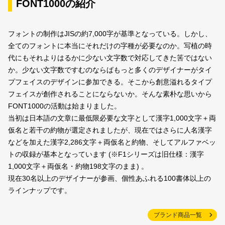
FONT1000の紹介
フォントの制作はJISの約7,000字が基準となっている。しかし、
全てのフォントに本当にそれだけの字種が必要なのか。写植の時
代にもそれよりはるかに少ない文字数で対応してきた筈ではない
か。少ない文字数ですむのならばもっと多くのデザイナーがタイ
プフェイスのデザインに参加できる。そこから創意溢れるタイプ
フェイスが創作されることにならないか。そんな素朴な思いから
FONT1000の活動は始まりました。
当初は日本語の文章に最低限必要な文字として漢字1,000文字＋両
仮名と若干の約物が選定されましたが、現在ではさらに人名漢字
などを加えた漢字2,286文字＋両仮名と約物、そしてアルファベッ
トの収録が基本となっています
(※F1シリーズは旧仕様：漢字
1,000文字＋両仮名・約物198文字のまま)
。
現在30名以上のデザイナーが参画、個性あふれる100書体以上の
ラインナップです。
ブランド商品一覧