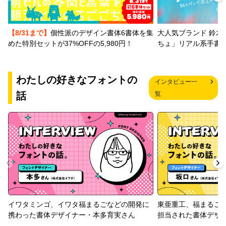
【8/31まで】
個性派のデザイン書体6書体を集
大人気ブランド 鈴木
めた特別セットが37%OFFの5,980円！
ちょ」リアル系手書
わたしの好きなフォントの
インタビュー一
話
覧
イワタミンゴ、イワタ福まるごなどの開発に
東亜重工、福まるご
携わった書体デザイナー・本多育実さん
担当された書体デザ