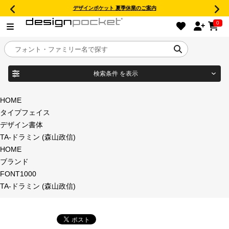
デザインポケット 夏季休業のご案内
0
検索条件
を表示
目的別フォントガイド
ブランド
HOME
タイプフェイス
特集
デザイン書体
TA-ドラミン (森山政信)
商品名
おすすめ
HOME
ブランド
年間ライセンス商品
FONT1000
フォント形式
TA-ドラミン (森山政信)
キャンペーン一覧
タイプフェイス