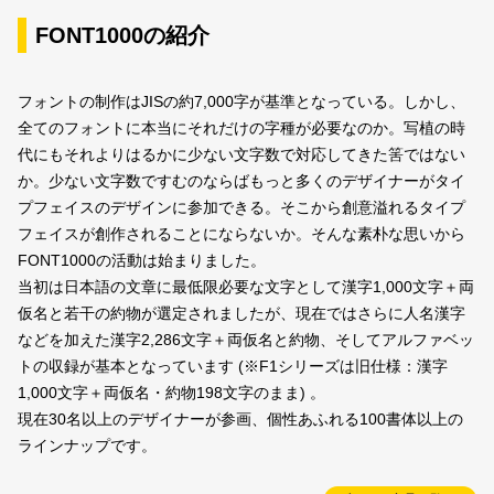
FONT1000の紹介
フォントの制作はJISの約7,000字が基準となっている。しかし、
全てのフォントに本当にそれだけの字種が必要なのか。写植の時
代にもそれよりはるかに少ない文字数で対応してきた筈ではない
か。少ない文字数ですむのならばもっと多くのデザイナーがタイ
プフェイスのデザインに参加できる。そこから創意溢れるタイプ
フェイスが創作されることにならないか。そんな素朴な思いから
FONT1000の活動は始まりました。
当初は日本語の文章に最低限必要な文字として漢字1,000文字＋両
仮名と若干の約物が選定されましたが、現在ではさらに人名漢字
などを加えた漢字2,286文字＋両仮名と約物、そしてアルファベッ
トの収録が基本となっています
(※F1シリーズは旧仕様：漢字
1,000文字＋両仮名・約物198文字のまま)
。
現在30名以上のデザイナーが参画、個性あふれる100書体以上の
ラインナップです。