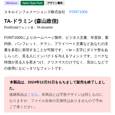
新着一覧
Windows
Open Type Font
デザイン書体
明朝体
角ゴシック
スキルインフォメーションズ株式会社
FONT1000
丸ゴシック
楷書体
TA-ドラミン (森山政信)
カート
0
宋朝体
清朝体
PostScriptフォント名：
TA-doramin
教科書体
行書体
FONT1000によりホームページ製作、ビジネス文書、年賀状、案
マイページ
内状、パンフレット、チラシ、プライベート文書などあなたの文
草書体
勘亭流
書を多彩に表現することが可能です。＜br＞文字にダイヤ形をあ
お気に入り
しらった、見る人にインパクトを与えるフォントです。ニークな
江戸文字
デザイン毛筆
特徴が見る人を惹きつけ、クリスマスだけでなく、見出しなどで
の使用にもピッタリなフォントです。
すべてを表示
ご利用ガイド
本製品は、2024年12月31日をもちまして販売を終了しまし
太さ・ウェイト
よくあるご質問
た。
後継商品は
こちら。
本商品とは字形デザインは同じものに
お問い合わせ
なりますが、ファイル自体の互換性はありませんので予め
セット or 単体
ご了承ください。