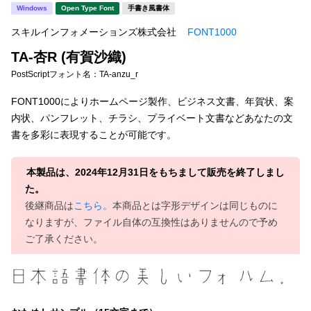
新着一覧
Windows
Open Type Font
手書き風書体
明朝体
角ゴシック
スキルインフォメーションズ株式会社
FONT1000
丸ゴシック
楷書体
TA-杏R (有賀沙織)
カート
0
宋朝体
清朝体
PostScriptフォント名：
TA-anzu_r
教科書体
行書体
FONT1000によりホームページ製作、ビジネス文書、年賀状、案
マイページ
内状、パンフレット、チラシ、プライベート文書などあなたの文
草書体
勘亭流
書を多彩に表現することが可能です。
お気に入り
江戸文字
デザイン毛筆
本製品は、2024年12月31日をもちまして販売を終了しまし
すべてを表示
ご利用ガイド
た。
後継商品は
こちら。
本商品とは字形デザインは同じものに
なりますが、ファイル自体の互換性はありませんので予め
太さ・ウェイト
よくあるご質問
ご了承ください。
お問い合わせ
セット or 単体