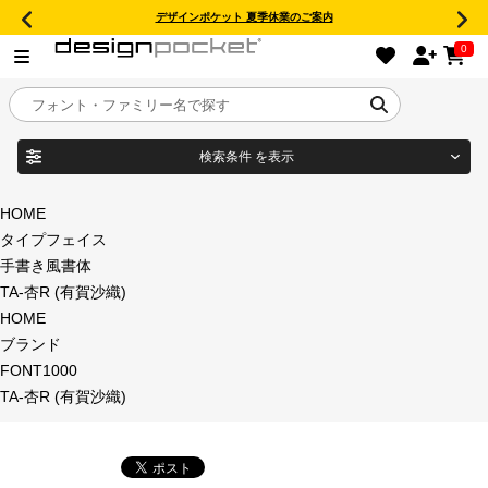
デザインポケット 夏季休業のご案内
0
検索条件
を表示
目的別フォントガイド
ブランド
HOME
タイプフェイス
特集
手書き風書体
TA-杏R (有賀沙織)
商品名
おすすめ
HOME
ブランド
年間ライセンス商品
FONT1000
フォント形式
TA-杏R (有賀沙織)
キャンペーン一覧
タイプフェイス