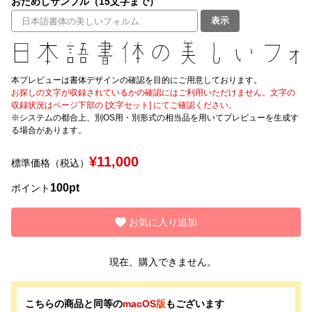
おためしサンプル（15文字まで）
表示
文字種類
本プレビューは書体デザインの確認を目的にご用意しております。
価格帯
お探しの文字が収録されているかの確認にはご利用いただけません。文字の
収録状況はページ下部の [文字セット] にてご確認ください。
〜
※システムの都合上、別OS用・別形式の相当品を用いてプレビューを生成す
る場合があります。
リセット
検索
¥11,000
標準価格（税込）
100pt
ポイント
お気に入り追加
現在、購入できません。
こちらの商品と同等の
macOS
版
もございます