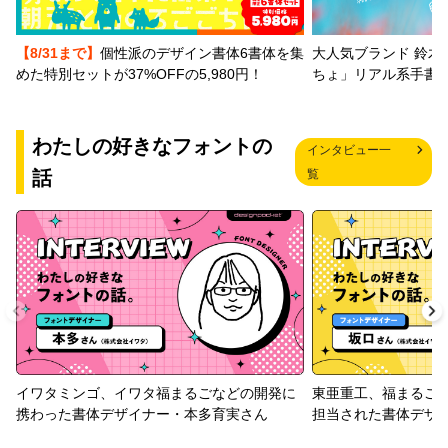
【8/31まで】
個性派のデザイン書体6書体を集
大人気ブランド 鈴木
めた特別セットが37%OFFの5,980円！
ちょ」リアル系手書
わたしの好きなフォントの
インタビュー一
話
覧
イワタミンゴ、イワタ福まるごなどの開発に
東亜重工、福まるご
携わった書体デザイナー・本多育実さん
担当された書体デザ