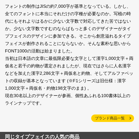
フォントの制作はJISの約7,000字が基準となっている。しかし、
全てのフォントに本当にそれだけの字種が必要なのか。写植の時
代にもそれよりはるかに少ない文字数で対応してきた筈ではない
か。少ない文字数ですむのならばもっと多くのデザイナーがタイ
プフェイスのデザインに参加できる。そこから創意溢れるタイプ
フェイスが創作されることにならないか。そんな素朴な思いから
FONT1000の活動は始まりました。
当初は日本語の文章に最低限必要な文字として漢字1,000文字＋両
仮名と若干の約物が選定されましたが、現在ではさらに人名漢字
などを加えた漢字2,286文字＋両仮名と約物、そしてアルファベッ
トの収録が基本となっています
(※F1シリーズは旧仕様：漢字
1,000文字＋両仮名・約物198文字のまま)
。
現在30名以上のデザイナーが参画、個性あふれる100書体以上の
ラインナップです。
ブランド商品一覧
同じタイプフェイスの人気の商品