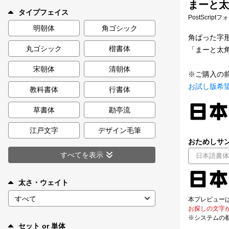
まーと太
新着一覧
タイプフェイス
PostScript
明朝体
角ゴシック
角ばった字
丸ゴシック
楷書体
「まーと太
カート
0
宋朝体
清朝体
※ご購入の
マイページ
お試し版希
教科書体
行書体
お気に入り
草書体
勘亭流
江戸文字
デザイン毛筆
ご利用ガイド
おためしサン
すべてを表示
よくあるご質問
太さ・ウェイト
お問い合わせ
本プレビュー
お探しの文字
※システムの
セット or 単体