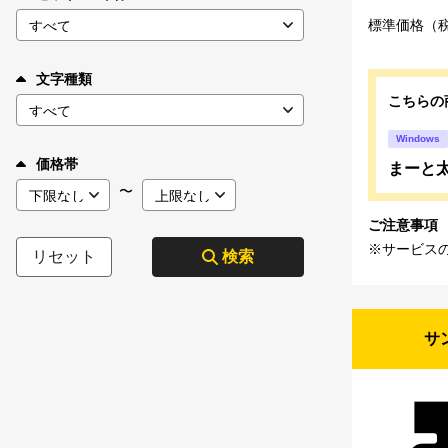
標準価格（
文字種類
こちらの
Windows
価格帯
まーと太
〜
ご注意事項
※サービス
リセット
検索
サ