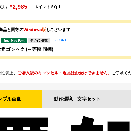
¥2,985
27pt
ポイント
税込）
商品と同等の
Windows
版
もございます
CFONT
True Type Font
デザイン書体
角ゴシック (～等幅 同梱)
の性質上、
ご購入後のキャンセル・返品はお受けできません。
ご了承く
ンプル
画像
動作環境・
文字セット