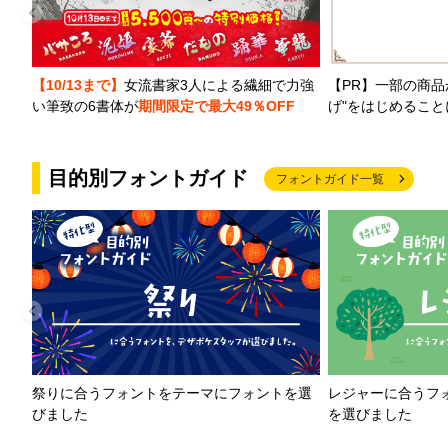
【PR】一部の商品
【10/13まで】
女流書家3人による繊細で力強
げ"をはじめるこ
い筆致の6書体が
期間限定で最大49％OFF
目的別フォントガイド
フォントガイド一覧
祭りに合うフォントをテーマにフォントを選
レジャーに合うフ
びました
を選びました