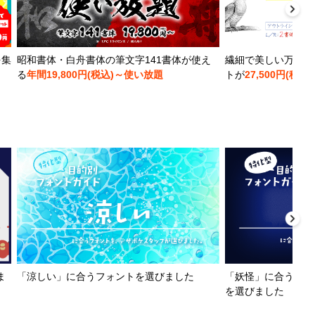
を集
昭和書体・白舟書体の筆文字141書体が使え
繊細で美しい万年筆
る
年間19,800円(税込)～使い放題
トが
27,500円(税込)
ま
「涼しい」に合うフォントを選びました
「妖怪」に合うフォ
を選びました