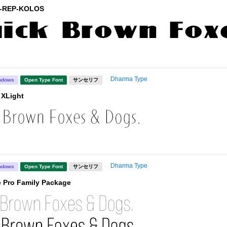
REP-KOLOS
Dharma Type
ndows
Open Type Font
サンセリフ
 XLight
Dharma Type
ndows
Open Type Font
サンセリフ
 Pro Family Package