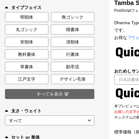
Tamba S
新着一覧
タイプフェイス
PostScript
明朝体
角ゴシック
Dharma
丸ゴシック
楷書体
です。
カート
0
お得な
7ウ
宋朝体
清朝体
マイページ
教科書体
行書体
お気に入り
草書体
勘亭流
おためしサン
江戸文字
デザイン毛筆
ご利用ガイド
すべてを表示
よくあるご質問
本プレビュー
太さ・ウェイト
お探しの文字
※システムの
お問い合わせ
標準価格（
セット or 単体