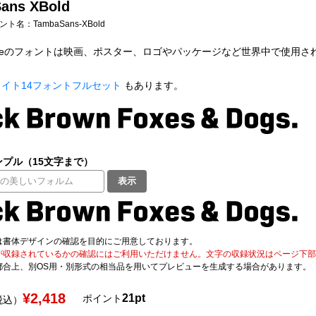
ans XBold
フォント名：
TambaSans-XBold
 Typeのフォントは映画、ポスター、ロゴやパッケージなど世界中で使用され
ェイト14フォントフルセット
もあります。
プル（15文字まで）
表示
は書体デザインの確認を目的にご用意しております。
が収録されているかの確認にはご利用いただけません。文字の収録状況はページ下部の 
都合上、別OS用・別形式の相当品を用いてプレビューを生成する場合があります。
¥2,418
21pt
ポイント
税込）