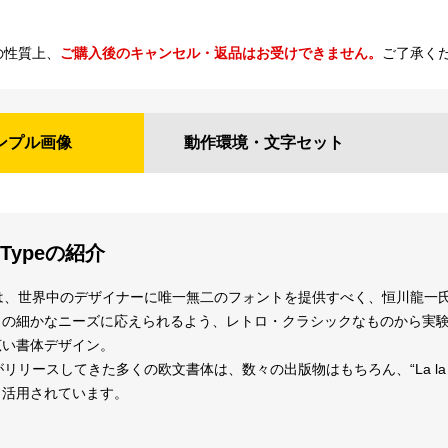
の性質上、
ご購入後のキャンセル・返品はお受けできません。
ご了承く
ンプル
画像
動作環境・
文字セット
 Typeの紹介
Typeは、世界中のデザイナーに唯一無二のフォントを提供すべく、恒川龍
クの細かなニーズに応えられるよう、レトロ・クラシックなものから実
広い書体デザイン。
ypeがリリースしてきた多くの欧文書体は、数々の出版物はもちろん、“La 
も活用されています。