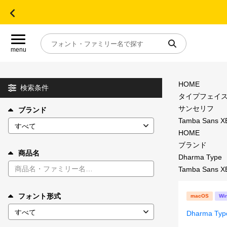
menu
HOME
目的別フォントガイド
検索条件
タイプフェイ
サンセリフ
ブランド
特集
Tamba Sans X
HOME
おすすめ
ブランド
商品名
Dharma Type
Tamba Sans X
年間ライセンス商品
フォント形式
macOS
Wi
キャンペーン一覧
Dharma Typ