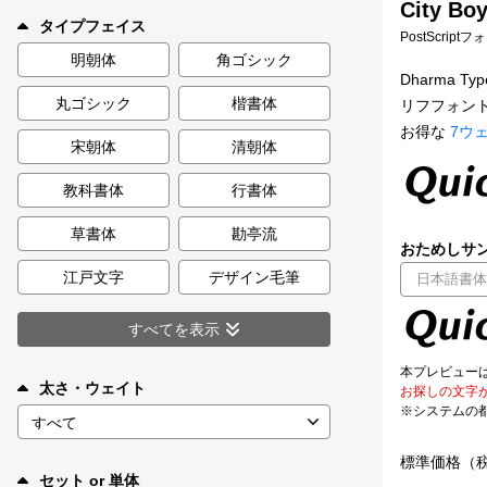
City Boy
新着一覧
タイプフェイス
PostScript
明朝体
角ゴシック
Dharma
丸ゴシック
楷書体
リフフォン
カート
0
お得な
7ウ
宋朝体
清朝体
マイページ
教科書体
行書体
お気に入り
草書体
勘亭流
おためしサン
江戸文字
デザイン毛筆
ご利用ガイド
すべてを表示
よくあるご質問
本プレビュー
太さ・ウェイト
お探しの文字
※システムの
お問い合わせ
標準価格（
セット or 単体