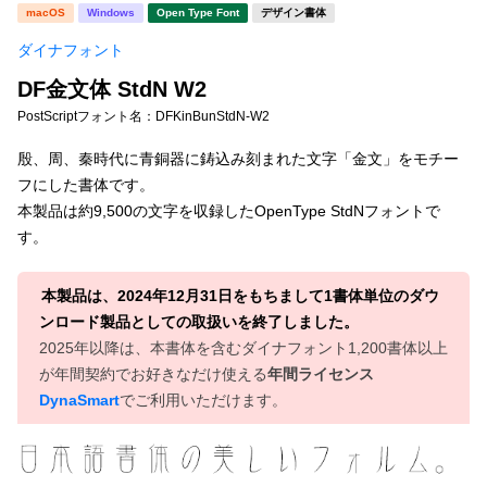
新着一覧
macOS
Windows
Open Type Font
デザイン書体
明朝体
角ゴシック
ダイナフォント
丸ゴシック
楷書体
DF金文体 StdN W2
カート
0
宋朝体
清朝体
PostScriptフォント名：
DFKinBunStdN-W2
教科書体
行書体
殷、周、秦時代に青銅器に鋳込み刻まれた文字「金文」をモチー
マイページ
フにした書体です。
草書体
勘亭流
本製品は約9,500の文字を収録したOpenType StdNフォントで
お気に入り
す。
江戸文字
デザイン毛筆
すべてを表示
ご利用ガイド
本製品は、2024年12月31日をもちまして1書体単位のダウ
ンロード製品としての取扱いを終了しました。
2025年以降は、本書体を含むダイナフォント1,200書体以上
太さ・ウェイト
よくあるご質問
が年間契約でお好きなだけ使える
年間ライセンス
DynaSmart
でご利用いただけます。
お問い合わせ
セット or 単体