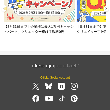
【8月31日まで】企業様は最大1万円キャッシ
【8月31日まで】期
ュバック、クリエイター様は手数料0円！
クリエイター手数料
Official Social Account