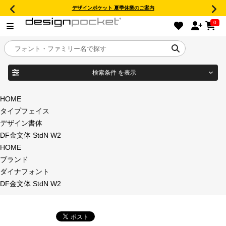
デザインポケット 夏季休業のご案内
0
検索条件
を表示
目的別フォントガイド
ブランド
HOME
タイプフェイス
特集
デザイン書体
DF金文体 StdN W2
商品名
おすすめ
HOME
ブランド
年間ライセンス商品
ダイナフォント
フォント形式
DF金文体 StdN W2
キャンペーン一覧
タイプフェイス