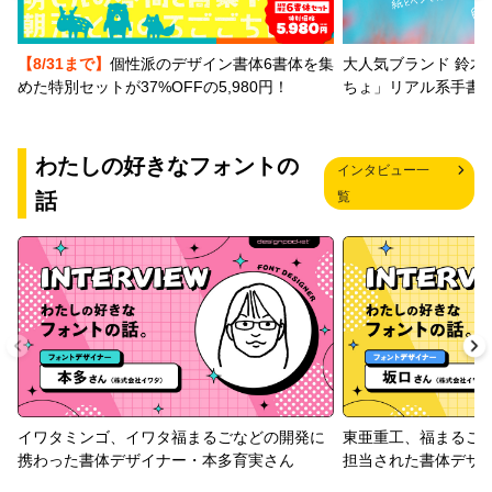
【8/31まで】
個性派のデザイン書体6書体を集
大人気ブランド 鈴木
めた特別セットが37%OFFの5,980円！
ちょ」リアル系手書
わたしの好きなフォントの
インタビュー一
話
覧
イワタミンゴ、イワタ福まるごなどの開発に
東亜重工、福まるご
携わった書体デザイナー・本多育実さん
担当された書体デザ