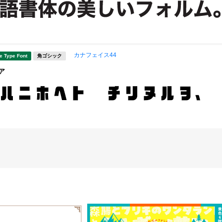
カナフェイス44
e Type Font
角ゴシック
ア