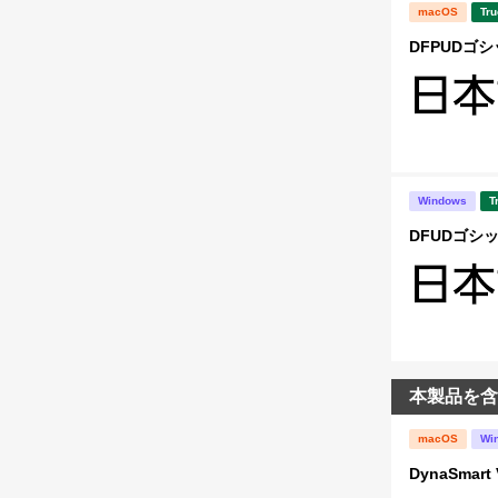
macOS
Tru
DFPUDゴシ
Windows
T
DFUDゴシック
本製品を含
macOS
Wi
DynaSma