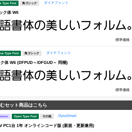
ダイナフォント
e Type Font
角ゴシック
ック体 W6
標準価格
ダイナフォント
rue Type Font
角ゴシック
体 W6 (DFPUD～/DFGUD～ 同梱)
標準価格
むセット商品はこちら
DynaSmart
ndows
Open Type Font
その他
rt V PC1台 1年 オンラインコード版 (新規・更新兼用)