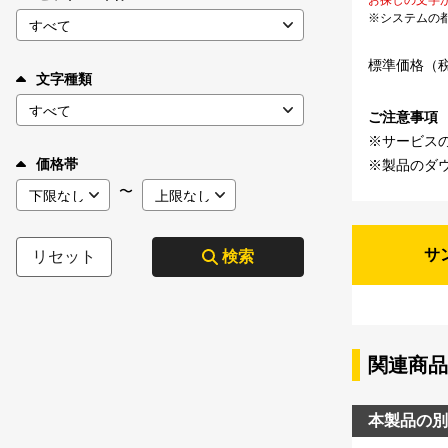
※システムの
標準価格（
文字種類
ご注意事項
※サービス
価格帯
※製品のダ
〜
サ
リセット
検索
関連商品
本製品の別