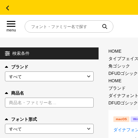
menu
HOME
目的別フォントガイド
検索条件
タイプフェイ
角ゴシック
ブランド
特集
DFUDゴシック体
HOME
おすすめ
ブランド
商品名
ダイナフォン
DFUDゴシック体
年間ライセンス商品
フォント形式
macOS
Wi
キャンペーン一覧
ダイナフォ