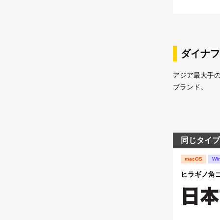
ダイナフ
アジア最大手
ブランド。
同じタイプ
macOS
Wi
ヒラギノ角ゴ S