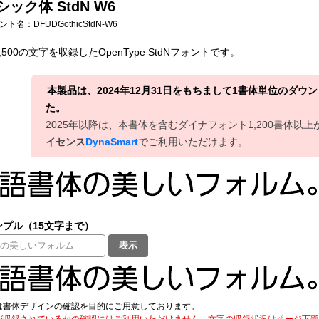
シック体 StdN W6
フォント名：
DFUDGothicStdN-W6
500の文字を収録したOpenType StdNフォントです。
本製品は、2024年12月31日をもちまして1書体単位のダ
た。
2025年以降は、本書体を含むダイナフォント1,200書体以
イセンス
DynaSmart
でご利用いただけます。
プル（15文字まで）
表示
は書体デザインの確認を目的にご用意しております。
が収録されているかの確認にはご利用いただけません。文字の収録状況はページ下部の 