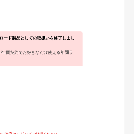
ウンロード製品としての取扱いを終了しまし
上が年間契約でお好きなだけ使える
年間ラ
[文字セット] にてご確認ください。