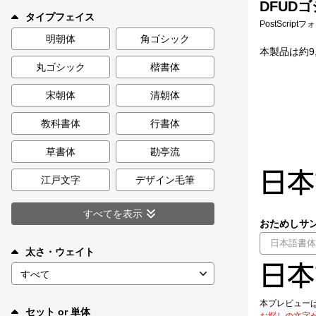
DFUDゴ
新着一覧
タイプフェイス
PostScript
明朝体
角ゴシック
本製品は約9,
丸ゴシック
楷書体
カート
0
宋朝体
清朝体
マイページ
教科書体
行書体
お気に入り
草書体
勘亭流
江戸文字
デザイン毛筆
ご利用ガイド
すべてを表示
おためしサン
よくあるご質問
太さ・ウェイト
お問い合わせ
本プレビュー
セット or 単体
お探しの文字