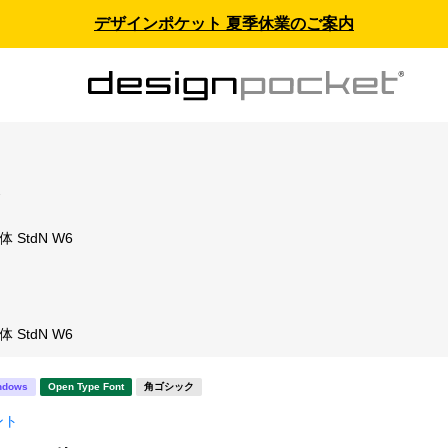
デザインポケット 夏季休業のご案内
ス
 StdN W6
ト
 StdN W6
ndows
Open Type Font
角ゴシック
ント