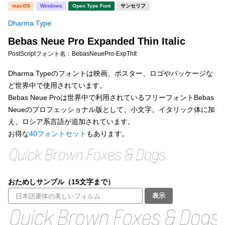
新着一覧
macOS
Windows
Open Type Font
サンセリフ
明朝体
角ゴシック
Dharma Type
丸ゴシック
楷書体
Bebas Neue Pro Expanded Thin Italic
カート
0
宋朝体
清朝体
PostScriptフォント名：
BebasNeuePro-ExpThIt
教科書体
行書体
Dharma Typeのフォントは映画、ポスター、ロゴやパッケージな
マイページ
ど世界中で使用されています。
草書体
勘亭流
Bebas Neue Proは世界中で利用されているフリーフォントBebas
お気に入り
Neueのプロフェッショナル版として、小文字、イタリック体に加
江戸文字
デザイン毛筆
え、ロシア系言語が追加されています。
お得な
40フォントセット
もあります。
すべてを表示
ご利用ガイド
太さ・ウェイト
よくあるご質問
おためしサンプル（15文字まで）
お問い合わせ
表示
セット or 単体