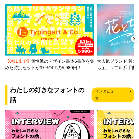
【8/31まで】
個性派のデザイン書体6書体を集
大人気ブランド 鈴木
めた特別セットが37%OFFの5,980円！
ちょ」リアル系手書
わたしの好きなフォントの
インタビュー一
話
覧