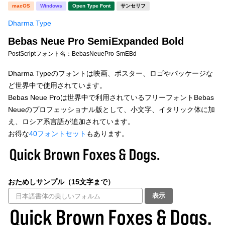
新着一覧
macOS
Windows
Open Type Font
サンセリフ
明朝体
角ゴシック
Dharma Type
丸ゴシック
楷書体
Bebas Neue Pro SemiExpanded Bold
カート
0
宋朝体
清朝体
PostScriptフォント名：
BebasNeuePro-SmEBd
教科書体
行書体
Dharma Typeのフォントは映画、ポスター、ロゴやパッケージな
マイページ
ど世界中で使用されています。
草書体
勘亭流
Bebas Neue Proは世界中で利用されているフリーフォントBebas
お気に入り
Neueのプロフェッショナル版として、小文字、イタリック体に加
江戸文字
デザイン毛筆
え、ロシア系言語が追加されています。
お得な
40フォントセット
もあります。
すべてを表示
ご利用ガイド
太さ・ウェイト
よくあるご質問
おためしサンプル（15文字まで）
お問い合わせ
表示
セット or 単体