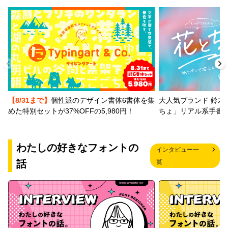
【8/31まで】
個性派のデザイン書体6書体を集
大人気ブランド 鈴木
めた特別セットが37%OFFの5,980円！
ちょ」リアル系手書
わたしの好きなフォントの
インタビュー一
話
覧