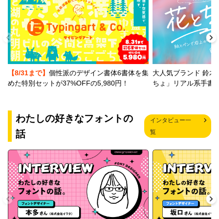
【8/31まで】
個性派のデザイン書体6書体を集
大人気ブランド 鈴木
めた特別セットが37%OFFの5,980円！
ちょ」リアル系手書
わたしの好きなフォントの
インタビュー一
話
覧