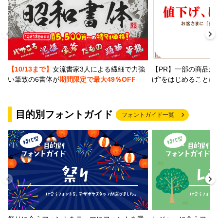
【PR】一部の商品か
【10/13まで】
女流書家3人による繊細で力強
げ"をはじめることに
い筆致の6書体が
期間限定で最大49％OFF
目的別フォントガイド
フォントガイド一覧