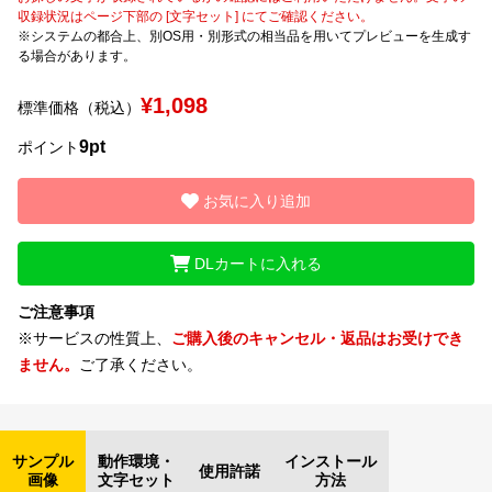
収録状況はページ下部の [文字セット] にてご確認ください。
※システムの都合上、別OS用・別形式の相当品を用いてプレビューを生成す
文字種類
る場合があります。
¥1,098
標準価格（税込）
価格帯
9pt
ポイント
〜
お気に入り追加
リセット
検索
DLカートに入れる
ご注意事項
※サービスの性質上、
ご購入後のキャンセル・返品はお受けでき
ません。
ご了承ください。
サンプル
動作環境・
インストール
使用許諾
画像
文字セット
方法