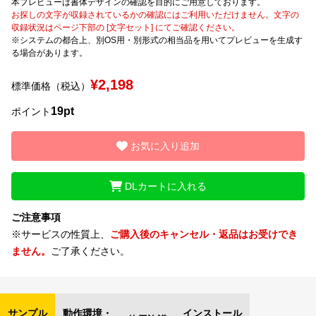
本プレビューは書体デザインの確認を目的にご用意しております。
お探しの文字が収録されているかの確認にはご利用いただけません。文字の
収録状況はページ下部の [文字セット] にてご確認ください。
文字種類
※システムの都合上、別OS用・別形式の相当品を用いてプレビューを生成す
る場合があります。
¥2,198
標準価格（税込）
価格帯
19pt
〜
ポイント
お気に入り追加
リセット
検索
DLカートに入れる
ご注意事項
※サービスの性質上、
ご購入後のキャンセル・返品はお受けでき
ません。
ご了承ください。
サンプル
動作環境・
インストール