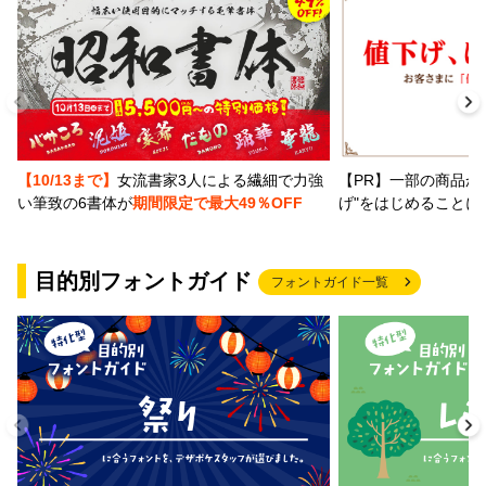
【PR】一部の商品か
【10/13まで】
女流書家3人による繊細で力強
げ"をはじめることに
い筆致の6書体が
期間限定で最大49％OFF
目的別フォントガイド
フォントガイド一覧