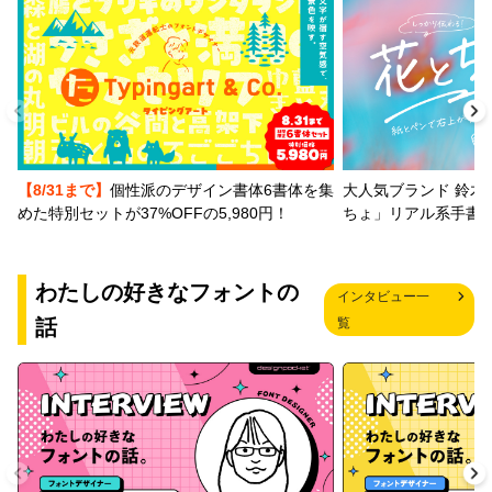
【8/31まで】
個性派のデザイン書体6書体を集
大人気ブランド 鈴木
めた特別セットが37%OFFの5,980円！
ちょ」リアル系手書
わたしの好きなフォントの
インタビュー一
話
覧