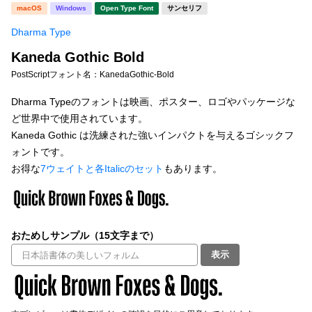
新着一覧
macOS
Windows
Open Type Font
サンセリフ
明朝体
角ゴシック
Dharma Type
丸ゴシック
楷書体
Kaneda Gothic Bold
カート
0
宋朝体
清朝体
PostScriptフォント名：
KanedaGothic-Bold
教科書体
行書体
Dharma Typeのフォントは映画、ポスター、ロゴやパッケージな
マイページ
ど世界中で使用されています。
草書体
勘亭流
Kaneda Gothic は洗練された強いインパクトを与えるゴシックフ
お気に入り
ォントです。
江戸文字
デザイン毛筆
お得な
7ウェイトと各Italicのセット
もあります。
すべてを表示
ご利用ガイド
太さ・ウェイト
よくあるご質問
おためしサンプル（15文字まで）
表示
お問い合わせ
セット or 単体