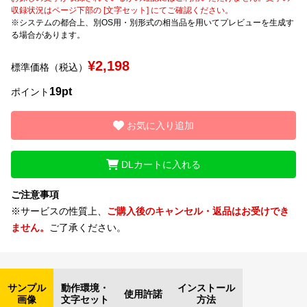
収録状況はページ下部の [文字セット] にてご確認ください。
※システムの都合上、別OS用・別形式の相当品を用いてプレビューを生成す
文字種類
る場合があります。
¥2,198
標準価格（税込）
価格帯
19pt
ポイント
〜
お気に入り追加
リセット
検索
DLカートに入れる
ご注意事項
※サービスの性質上、
ご購入後のキャンセル・返品はお受けでき
ません。
ご了承ください。
サンプル
動作環境・
インストール
使用許諾
画像
文字セット
方法