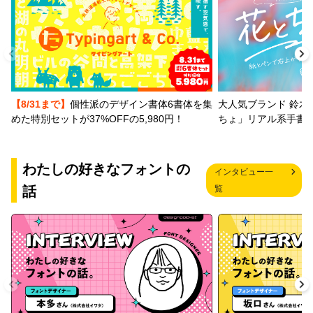
【8/31まで】
個性派のデザイン書体6書体を集
大人気ブランド 鈴木
めた特別セットが37%OFFの5,980円！
ちょ」リアル系手書
わたしの好きなフォントの
インタビュー一
話
覧