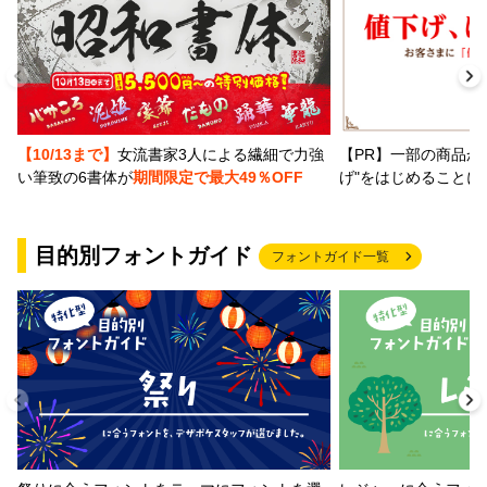
【PR】一部の商品か
【10/13まで】
女流書家3人による繊細で力強
げ"をはじめることに
い筆致の6書体が
期間限定で最大49％OFF
目的別フォントガイド
フォントガイド一覧