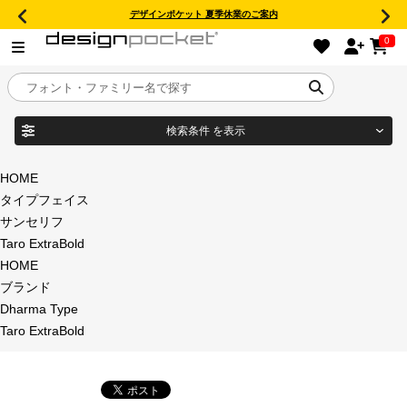
デザインポケット 夏季休業のご案内
0
検索条件
を表示
目的別フォントガイド
ブランド
HOME
タイプフェイス
特集
サンセリフ
Taro ExtraBold
商品名
おすすめ
HOME
ブランド
年間ライセンス商品
Dharma Type
フォント形式
Taro ExtraBold
キャンペーン一覧
タイプフェイス