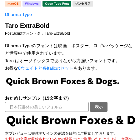
新着一覧
macOS
Windows
Open Type Font
サンセリフ
明朝体
角ゴシック
Dharma Type
丸ゴシック
楷書体
Taro ExtraBold
カート
0
宋朝体
清朝体
PostScriptフォント名：
Taro-ExtraBold
教科書体
行書体
Dharma Typeのフォントは映画、ポスター、ロゴやパッケージな
マイページ
ど世界中で使用されています。
草書体
勘亭流
Taro はオーソドックスでありながら力強いフォントです。
お気に入り
お得な
8ウェイトと各Italicのセット
もあります。
江戸文字
デザイン毛筆
すべてを表示
ご利用ガイド
おためしサンプル（15文字まで）
太さ・ウェイト
よくあるご質問
表示
お問い合わせ
セット or 単体
本プレビューは書体デザインの確認を目的にご用意しております。
お探しの文字が収録されているかの確認にはご利用いただけません。文字の