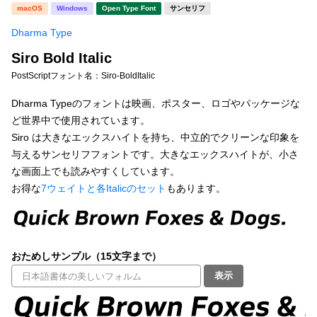
新着一覧
macOS
Windows
Open Type Font
サンセリフ
明朝体
角ゴシック
Dharma Type
丸ゴシック
楷書体
Siro Bold Italic
カート
0
宋朝体
清朝体
PostScriptフォント名：
Siro-BoldItalic
教科書体
行書体
Dharma Typeのフォントは映画、ポスター、ロゴやパッケージな
マイページ
ど世界中で使用されています。
草書体
勘亭流
Siro は大きなエックスハイトを持ち、中立的でクリーンな印象を
お気に入り
与えるサンセリフフォントです。大きなエックスハイトが、小さ
江戸文字
デザイン毛筆
な画面上でも読みやすくしています。
お得な
7ウェイトと各Italicのセット
もあります。
すべてを表示
ご利用ガイド
太さ・ウェイト
よくあるご質問
おためしサンプル（15文字まで）
お問い合わせ
表示
セット or 単体