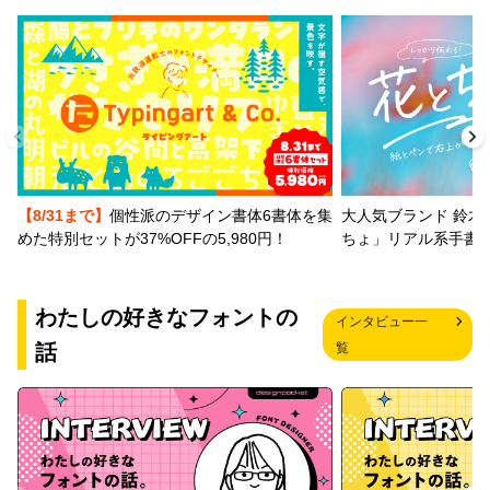
【8/31まで】
個性派のデザイン書体6書体を集
大人気ブランド 鈴木
めた特別セットが37%OFFの5,980円！
ちょ」リアル系手書
わたしの好きなフォントの
インタビュー一
話
覧