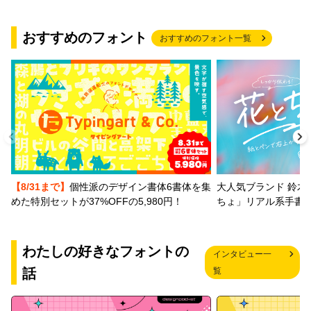
おすすめのフォント
おすすめのフォント一覧
【8/31まで】
個性派のデザイン書体6書体を集
大人気ブランド 鈴木
めた特別セットが37%OFFの5,980円！
ちょ」リアル系手書
わたしの好きなフォントの
インタビュー一
話
覧