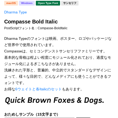
新着一覧
macOS
Windows
Open Type Font
サンセリフ
明朝体
角ゴシック
Dharma Type
丸ゴシック
楷書体
Compasse Bold Italic
カート
0
宋朝体
清朝体
PostScriptフォント名：
Compasse-BoldItalic
教科書体
行書体
Dharma Typeのフォントは映画、ポスター、ロゴやパッケージな
マイページ
ど世界中で使用されています。
草書体
勘亭流
Compasseは、セミコンデンストサンセリフファミリーです。
お気に入り
基本的な骨格は程よい程度にモジュール化されており、過度なモ
江戸文字
デザイン毛筆
ジュール化によるぎこちなさがありません。
洗練された字形と、普遍的、中立的でスタンダードなデザインに
すべてを表示
ご利用ガイド
よって、様々な目的で、どんなメディアにも使うことができるフ
ォントです。
太さ・ウェイト
よくあるご質問
お得な
6ウェイトと各Italicのセット
もあります。
お問い合わせ
セット or 単体
おためしサンプル（15文字まで）