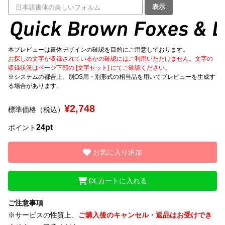
表示
文字種類
本プレビューは書体デザインの確認を目的にご用意しております。
お探しの文字が収録されているかの確認にはご利用いただけません。文字の
価格帯
収録状況はページ下部の [文字セット] にてご確認ください。
※システムの都合上、別OS用・別形式の相当品を用いてプレビューを生成す
〜
る場合があります。
¥2,748
標準価格（税込）
リセット
検索
24pt
ポイント
お気に入り追加
DLカートに入れる
ご注意事項
※サービスの性質上、
ご購入後のキャンセル・返品はお受けでき