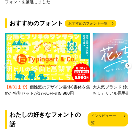
フォントを厳選しました
おすすめのフォント
おすすめのフォント一覧
【8/31まで】
個性派のデザイン書体6書体を集
大人気ブランド 鈴木
めた特別セットが37%OFFの5,980円！
ちょ」リアル系手書
わたしの好きなフォントの
インタビュー一
話
覧