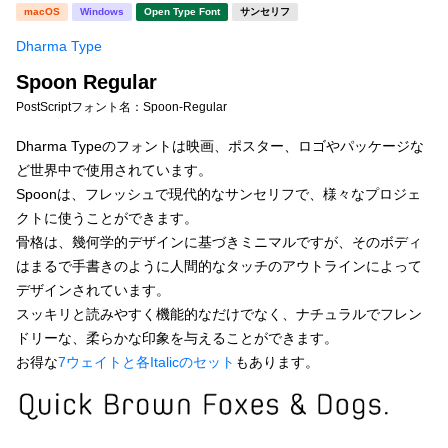
新着一覧
macOS
Windows
Open Type Font
サンセリフ
明朝体
角ゴシック
Dharma Type
丸ゴシック
楷書体
Spoon Regular
カート
0
宋朝体
清朝体
PostScriptフォント名：
Spoon-Regular
教科書体
行書体
Dharma Typeのフォントは映画、ポスター、ロゴやパッケージな
マイページ
ど世界中で使用されています。
草書体
勘亭流
Spoonは、フレッシュで現代的なサンセリフで、様々なプロジェ
お気に入り
クトに使うことができます。
江戸文字
デザイン毛筆
骨格は、幾何学的デザインに基づきミニマルですが、そのボディ
はまるで手書きのように人間的なタッチのアウトラインによって
すべてを表示
ご利用ガイド
デザインされています。
スッキリと読みやすく機能的なだけでなく、ナチュラルでフレン
太さ・ウェイト
よくあるご質問
ドリーな、柔らかな印象を与えることができます。
お得な
7ウェイトと各Italicのセット
もあります。
お問い合わせ
セット or 単体