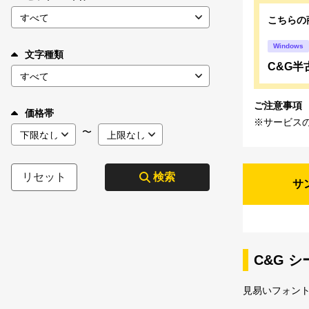
こちらの
Windows
文字種類
C&G半古
ご注意事項
価格帯
※サービス
〜
リセット
検索
サ
C&G 
見易いフォン