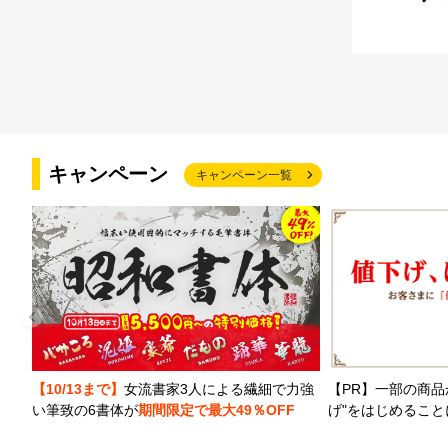
キャンペーン
キャンペーン一覧
【PR】一部の商品
【10/13まで】
女流書家3人による繊細で力強
げ"をはじめるこ
い筆致の6書体が
期間限定で最大49％OFF