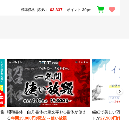
¥3,337
30pt
標準価格（税込）
ポイント
を集
昭和書体・白舟書体の筆文字141書体が使え
繊細で美しい万年筆
る
年間19,800円(税込)～使い放題
トが
27,500円(税込)