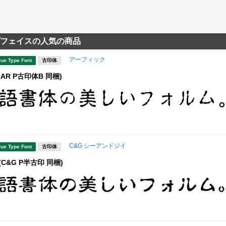
フェイスの人気の商品
アーフィック
rue Type Font
古印体
(AR P古印体B 同梱)
C&G シーアンドジイ
rue Type Font
古印体
(C&G P半古印 同梱)