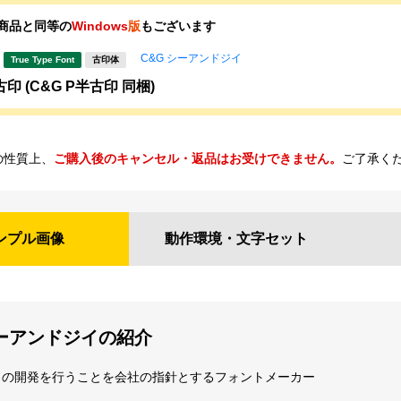
商品と同等の
Windows
版
もございます
C&G シーアンドジイ
True Type Font
古印体
印 (C&G P半古印 同梱)
の性質上、
ご購入後のキャンセル・返品はお受けできません。
ご了承く
ンプル
画像
動作環境・
文字セット
シーアンドジイの紹介
トの開発を行うことを会社の指針とするフォントメーカー