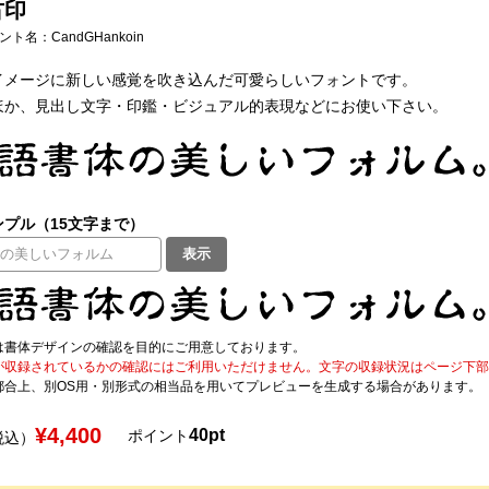
古印
フォント名：
CandGHankoin
イメージに新しい感覚を吹き込んだ可愛らしいフォントです。
ほか、見出し文字・印鑑・ビジュアル的表現などにお使い下さい。
プル（15文字まで）
表示
は書体デザインの確認を目的にご用意しております。
が収録されているかの確認にはご利用いただけません。文字の収録状況はページ下部の 
都合上、別OS用・別形式の相当品を用いてプレビューを生成する場合があります。
¥4,400
40pt
ポイント
税込）