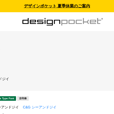
デザインポケット 夏季休業のご案内
ス
ドジイ
e Type Font
古印体
ーアンドジイ
C&G シーアンドジイ