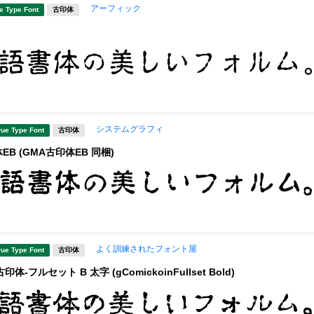
アーフィック
e Type Font
古印体
システムグラフィ
rue Type Font
古印体
EB (GMA古印体EB 同梱)
よく訓練されたフォント屋
rue Type Font
古印体
体-フルセット B 太字 (gComickoinFullset Bold)