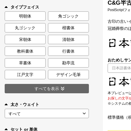
C&G半
新着一覧
タイプフェイス
PostScript
明朝体
角ゴシック
古印の古い
丸ゴシック
楷書体
冠婚葬祭の
カート
0
宋朝体
清朝体
マイページ
教科書体
行書体
おためしサン
お気に入り
草書体
勘亭流
江戸文字
デザイン毛筆
ご利用ガイド
すべてを表示
本プレビュー
よくあるご質問
お探しの文字
※システムの
太さ・ウェイト
お問い合わせ
標準価格（
セット or 単体