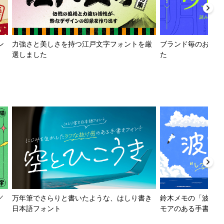
ン
力強さと美しさを持つ江戸文字フォントを厳
ブランド毎のおすす
選しました
た
／
万年筆でさらりと書いたような、はしり書き
鈴木メモの「波とか
日本語フォント
モアのある手書きフ