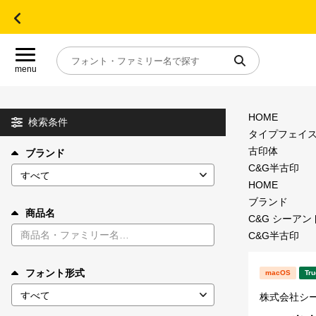
menu
HOME
目的別フォントガイド
検索条件
タイプフェイ
古印体
ブランド
特集
C&G半古印
HOME
おすすめ
ブランド
商品名
C&G シーアン
C&G半古印
年間ライセンス商品
フォント形式
macOS
Tru
キャンペーン一覧
株式会社シ