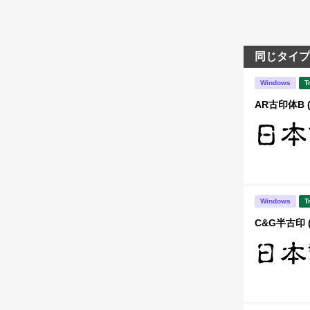
同じタイプ
Windows
T
AR古印体B 
Windows
T
C&G半古印 