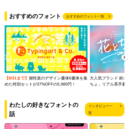
おすすめのフォント
おすすめのフォント一覧
【8/31まで】
個性派のデザイン書体6書体を集
大人気ブランド 鈴木
めた特別セットが37%OFFの5,980円！
ちょ」リアル系手書
わたしの好きなフォントの
インタビュー一
話
覧