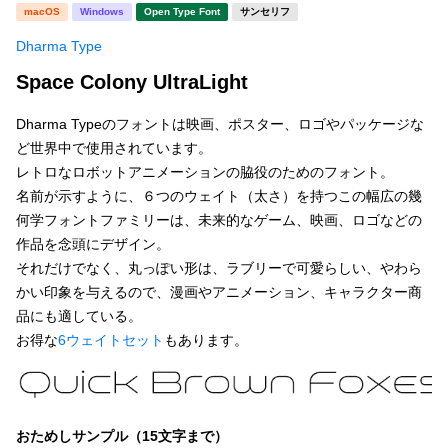
新着一覧
macOS
Windows
Open Type Font
サンセリフ
明朝体
角ゴシック
Dharma Type
丸ゴシック
楷書体
Space Colony UltraLight
カート
0
宋朝体
清朝体
Dharma Typeのフォントは映画、ポスター、ロゴやパッケージな
教科書体
行書体
ど世界中で使用されています。
マイページ
レトロなロボットアニメーションの脇役のためのフォント。
草書体
勘亭流
名前が示すように、６つのウェイト（太さ）を持つこの幅広の幾
お気に入り
何学フォントファミリーは、未来的なゲーム、映画、ロゴなどの
江戸文字
デザイン毛筆
作品を念頭にデザイン。
それだけでなく、丸っぽい形は、ラブリーで可愛らしい、やわら
すべてを表示
ご利用ガイド
かい印象を与えるので、漫画やアニメーション、キャラクター商
品にも適している。
太さ・ウェイト
よくあるご質問
お得な
6ウェイトセット
もあります。
お問い合わせ
セット or 単体
おためしサンプル（15文字まで）