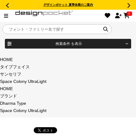
デザインポケット 夏季休業のご案内
0
検索条件
を表示
目的別フォントガイド
ブランド
HOME
タイプフェイス
特集
サンセリフ
Space Colony UltraLight
商品名
おすすめ
HOME
ブランド
年間ライセンス商品
Dharma Type
フォント形式
Space Colony UltraLight
キャンペーン一覧
タイプフェイス