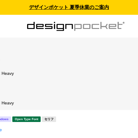
デザインポケット 夏季休業のご案内
ス
C Heavy
C Heavy
ndows
Open Type Font
セリフ
e