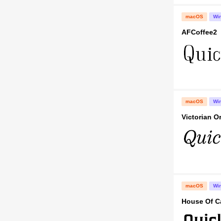
macOS
Wi
AFCoffee2
macOS
Wi
Victorian Or
macOS
Wi
House Of C