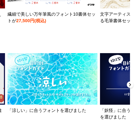
え
繊細で美しい万年筆風のフォント10書体セッ
文字アーティストと
トが
27,500円(税込)
る毛筆書体セットが
ま
「涼しい」に合うフォントを選びました
「妖怪」に合うフォ
を選びました