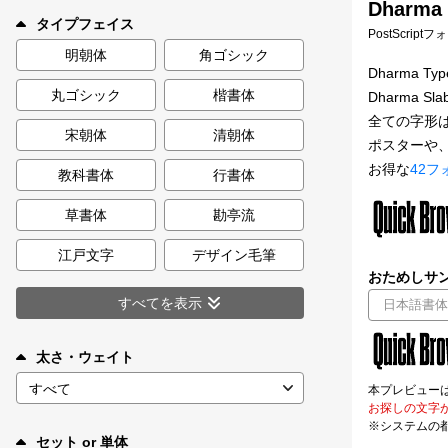
Dharma 
新着一覧
タイプフェイス
PostScript
明朝体
角ゴシック
Dharma
丸ゴシック
楷書体
Dharma
カート
0
全ての字形
宋朝体
清朝体
ポスターや
マイページ
お得な
42フ
教科書体
行書体
お気に入り
草書体
勘亭流
江戸文字
デザイン毛筆
ご利用ガイド
おためしサン
すべてを表示
よくあるご質問
太さ・ウェイト
お問い合わせ
本プレビュー
お探しの文字
※システムの
セット or 単体