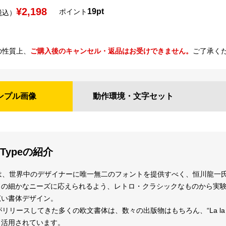
¥2,198
19pt
ポイント
税込）
の性質上、
ご購入後のキャンセル・返品はお受けできません。
ご了承く
ンプル
画像
動作環境・
文字セット
 Typeの紹介
Typeは、世界中のデザイナーに唯一無二のフォントを提供すべく、恒川龍
クの細かなニーズに応えられるよう、レトロ・クラシックなものから実
広い書体デザイン。
ypeがリリースしてきた多くの欧文書体は、数々の出版物はもちろん、“La 
も活用されています。