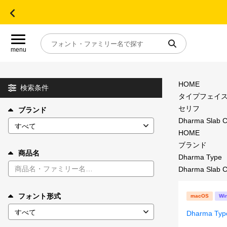
menu
HOME
目的別フォントガイド
検索条件
タイプフェイ
セリフ
ブランド
特集
Dharma Slab 
HOME
おすすめ
ブランド
商品名
Dharma Type
Dharma Slab 
年間ライセンス商品
フォント形式
macOS
Wi
キャンペーン一覧
Dharma Typ