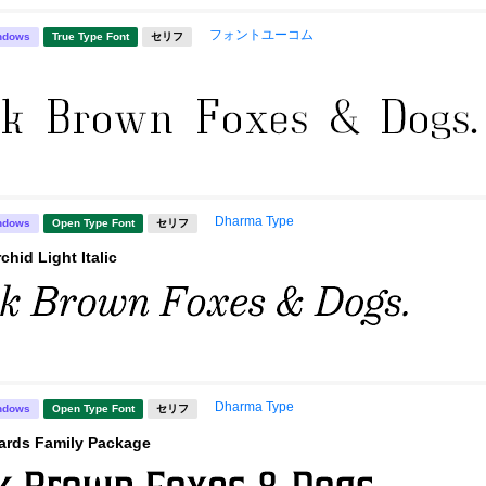
フォントユーコム
ndows
True Type Font
セリフ
Dharma Type
ndows
Open Type Font
セリフ
chid Light Italic
Dharma Type
ndows
Open Type Font
セリフ
ards Family Package