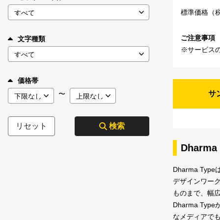
標準価格（
ご注意事項
文字種類
※サービス
価格帯
サ
〜
リセット
検索
Dharma
Dharma 
デザインワー
ものまで、幅
Dharma T
なメディアで