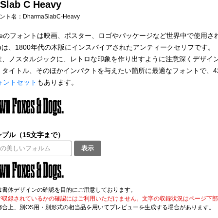
Slab C Heavy
フォント名：
DharmaSlabC-Heavy
 Typeのフォントは映画、ポスター、ロゴやパッケージなど世界中で使用
 Slabは、1800年代の木版にインスパイアされたアンティークセリフです。
は、ノスタルジックに、レトロな印象を作り出すように注意深くデザイ
、タイトル、そのほかインパクトを与えたい箇所に最適なフォントで、4
ォントセット
もあります。
プル（15文字まで）
表示
は書体デザインの確認を目的にご用意しております。
が収録されているかの確認にはご利用いただけません。文字の収録状況はページ下部の 
都合上、別OS用・別形式の相当品を用いてプレビューを生成する場合があります。