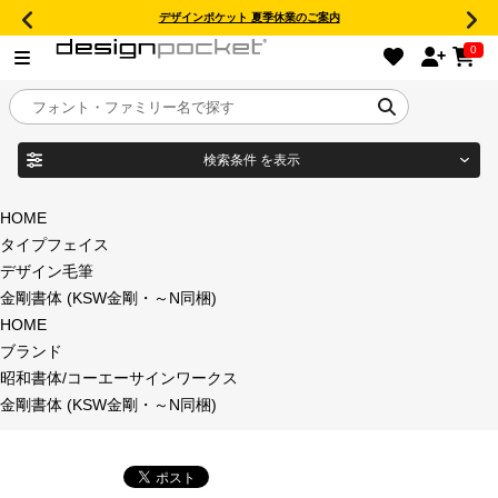
デザインポケット 夏季休業のご案内
0
検索条件
を表示
目的別フォントガイド
ブランド
HOME
タイプフェイス
特集
デザイン毛筆
金剛書体 (KSW金剛・～N同梱)
商品名
おすすめ
HOME
ブランド
年間ライセンス商品
昭和書体/コーエーサインワークス
フォント形式
金剛書体 (KSW金剛・～N同梱)
キャンペーン一覧
タイプフェイス