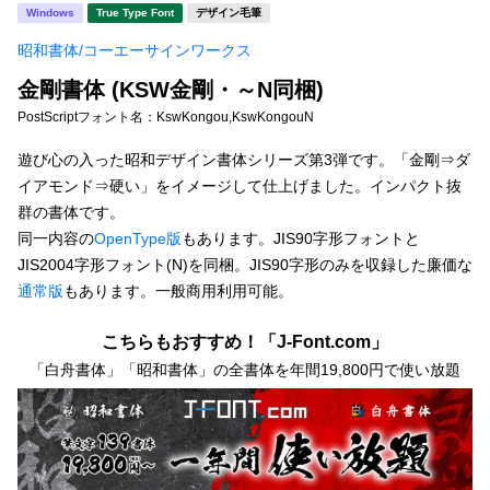
新着一覧
Windows
True Type Font
デザイン毛筆
明朝体
角ゴシック
昭和書体/コーエーサインワークス
丸ゴシック
楷書体
金剛書体 (KSW金剛・～N同梱)
カート
0
宋朝体
清朝体
PostScriptフォント名：
KswKongou,KswKongouN
教科書体
行書体
遊び心の入った昭和デザイン書体シリーズ第3弾です。「金剛⇒ダ
マイページ
イアモンド⇒硬い」をイメージして仕上げました。インパクト抜
草書体
勘亭流
群の書体です。
お気に入り
同一内容の
OpenType版
もあります。JIS90字形フォントと
江戸文字
デザイン毛筆
JIS2004字形フォント(N)を同梱。JIS90字形のみを収録した廉価な
通常版
もあります。一般商用利用可能。
すべてを表示
ご利用ガイド
こちらもおすすめ！「J-Font.com」
太さ・ウェイト
よくあるご質問
「白舟書体」「昭和書体」の全書体を年間19,800円で使い放題
お問い合わせ
セット or 単体