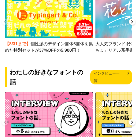
【8/31まで】
個性派のデザイン書体6書体を集
大人気ブランド 鈴木
めた特別セットが37%OFFの5,980円！
ちょ」リアル系手書
わたしの好きなフォントの
インタビュー一
話
覧