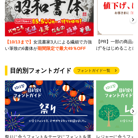
【PR】一部の商品か
【10/13まで】
女流書家3人による繊細で力強
げ"をはじめることに
い筆致の6書体が
期間限定で最大49％OFF
目的別フォントガイド
フォントガイド一覧
祭りに合うフォントをテーマにフォントを選
レジャーに合うフォ