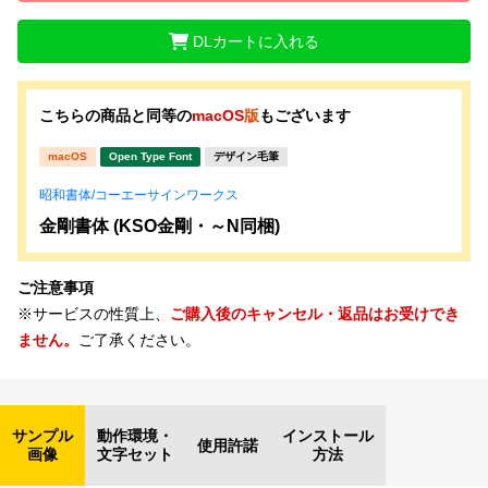
DLカートに入れる
こちらの商品と同等の
macOS
版
もございます
macOS
Open Type Font
デザイン毛筆
昭和書体/コーエーサインワークス
金剛書体 (KSO金剛・～N同梱)
ご注意事項
※サービスの性質上、
ご購入後のキャンセル・返品はお受けでき
ません。
ご了承ください。
サンプル
動作環境・
インストール
使用許諾
画像
文字セット
方法