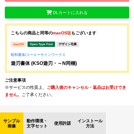
DLカートに入れる
こちらの商品と同等の
macOS
版
もございます
macOS
Open Type Font
デザイン毛筆
昭和書体/コーエーサインワークス
遊刃書体 (KSO遊刃・～N同梱)
ご注意事項
※サービスの性質上、
ご購入後のキャンセル・返品はお受けでき
ません。
ご了承ください。
サンプル
動作環境・
インストール
使用許諾
画像
文字セット
方法