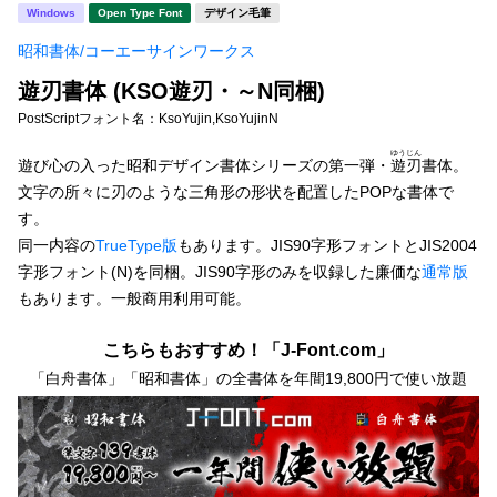
新着一覧
Windows
Open Type Font
デザイン毛筆
明朝体
角ゴシック
昭和書体/コーエーサインワークス
丸ゴシック
楷書体
遊刃書体 (KSO遊刃・～N同梱)
カート
0
宋朝体
清朝体
PostScriptフォント名：
KsoYujin,KsoYujinN
ゆうじん
教科書体
行書体
遊び心の入った昭和デザイン書体シリーズの第一弾・
遊刃
書体。
マイページ
文字の所々に刃のような三角形の形状を配置したPOPな書体で
草書体
勘亭流
す。
お気に入り
同一内容の
TrueType版
もあります。JIS90字形フォントとJIS2004
江戸文字
デザイン毛筆
字形フォント(N)を同梱。JIS90字形のみを収録した廉価な
通常版
もあります。一般商用利用可能。
すべてを表示
ご利用ガイド
こちらもおすすめ！「J-Font.com」
太さ・ウェイト
よくあるご質問
「白舟書体」「昭和書体」の全書体を年間19,800円で使い放題
お問い合わせ
セット or 単体