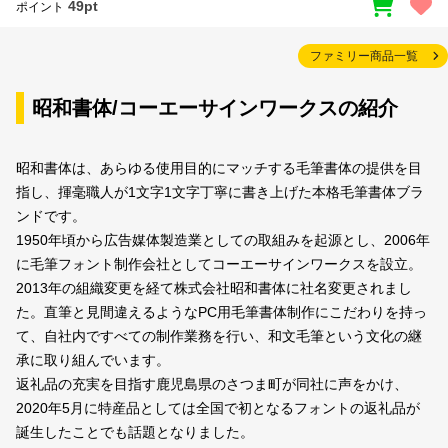
49pt
ポイント
ファミリー商品一覧
昭和書体/コーエーサインワークスの紹介
昭和書体は、あらゆる使用目的にマッチする毛筆書体の提供を目
指し、揮毫職人が1文字1文字丁寧に書き上げた本格毛筆書体ブラ
ンドです。
1950年頃から広告媒体製造業としての取組みを起源とし、2006年
に毛筆フォント制作会社としてコーエーサインワークスを設立。
2013年の組織変更を経て株式会社昭和書体に社名変更されまし
た。直筆と見間違えるようなPC用毛筆書体制作にこだわりを持っ
て、自社内ですべての制作業務を行い、和文毛筆という文化の継
承に取り組んでいます。
返礼品の充実を目指す鹿児島県のさつま町が同社に声をかけ、
2020年5月に特産品としては全国で初となるフォントの返礼品が
誕生したことでも話題となりました。