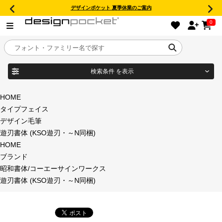
デザインポケット 夏季休業のご案内
0
検索条件
を表示
目的別フォントガイド
ブランド
HOME
タイプフェイス
特集
デザイン毛筆
遊刃書体 (KSO遊刃・～N同梱)
商品名
おすすめ
HOME
ブランド
年間ライセンス商品
昭和書体/コーエーサインワークス
フォント形式
遊刃書体 (KSO遊刃・～N同梱)
キャンペーン一覧
タイプフェイス