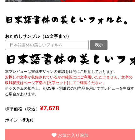
文字種類
おためしサンプル（15文字まで）
価格帯
表示
〜
リセット
検索
本プレビューは書体デザインの確認を目的にご用意しております。
お探しの文字が収録されているかの確認にはご利用いただけません。文字の
収録状況はページ下部の [文字セット] にてご確認ください。
※システムの都合上、別OS用・別形式の相当品を用いてプレビューを生成す
る場合があります。
¥7,678
標準価格（税込）
69pt
ポイント
お気に入り追加