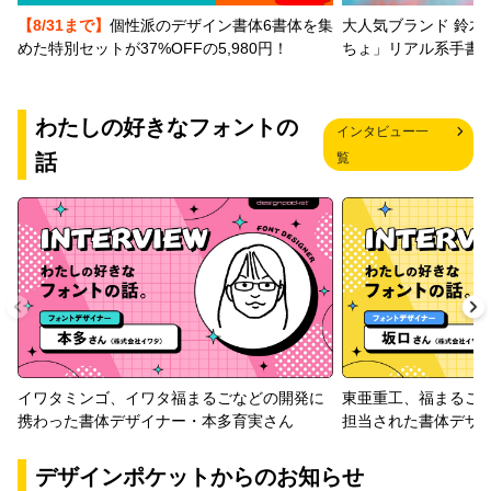
【8/31まで】
個性派のデザイン書体6書体を集
大人気ブランド 鈴木
めた特別セットが37%OFFの5,980円！
ちょ」リアル系手書
わたしの好きなフォントの
インタビュー一
話
覧
イワタミンゴ、イワタ福まるごなどの開発に
東亜重工、福まるご
携わった書体デザイナー・本多育実さん
担当された書体デザ
デザインポケットからのお知らせ