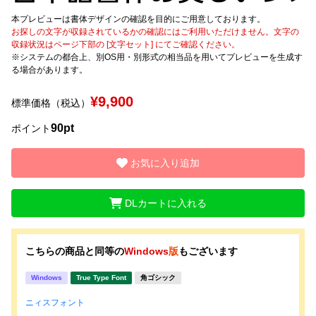
本プレビューは書体デザインの確認を目的にご用意しております。
文字種類
お探しの文字が収録されているかの確認にはご利用いただけません。文字の
収録状況はページ下部の [文字セット] にてご確認ください。
※システムの都合上、別OS用・別形式の相当品を用いてプレビューを生成す
る場合があります。
価格帯
¥9,900
標準価格（税込）
〜
90pt
ポイント
リセット
検索
お気に入り追加
DLカートに入れる
こちらの商品と同等の
Windows
版
もございます
Windows
True Type Font
角ゴシック
ニィスフォント