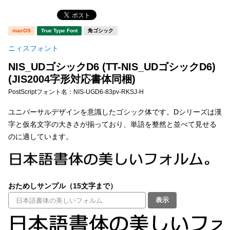
新着一覧
明朝体
角ゴシック
macOS
True Type Font
角ゴシック
丸ゴシック
楷書体
ニィスフォント
カート
0
宋朝体
清朝体
NIS_UDゴシックD6 (TT-NIS_UDゴシックD6)
教科書体
行書体
(JIS2004字形対応書体同梱)
マイページ
PostScriptフォント名：
NIS-UGD6-83pv-RKSJ-H
草書体
勘亭流
お気に入り
ユニバーサルデザインを意識したゴシック体です。Dシリーズは漢
江戸文字
デザイン毛筆
字と仮名文字の大きさが揃っており、単語を整然と並べて見せる
のに適しています。
すべてを表示
ご利用ガイド
太さ・ウェイト
よくあるご質問
おためしサンプル（15文字まで）
お問い合わせ
表示
セット or 単体