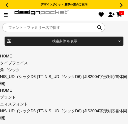
デザインポケット 夏季休業のご案内
0
検索条件
を表示
目的別フォントガイド
ブランド
HOME
タイプフェイス
特集
角ゴシック
NIS_UDゴシックD6 (TT-NIS_UDゴシックD6) (JIS2004字形対応書体同
商品名
おすすめ
梱)
HOME
年間ライセンス商品
ブランド
フォント形式
ニィスフォント
NIS_UDゴシックD6 (TT-NIS_UDゴシックD6) (JIS2004字形対応書体同
キャンペーン一覧
梱)
タイプフェイス