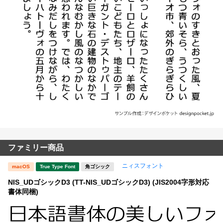
ファミリー商品
ニィスフォント
macOS
True Type Font
角ゴシック
NIS_UDゴシックD3 (TT-NIS_UDゴシックD3) (JIS2004字形対応
書体同梱)