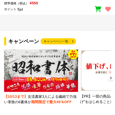
¥550
標準価格（税込）
5pt
ポイント
キャンペーン
キャンペーン一覧
【PR】一部の商品か
【10/13まで】
女流書家3人による繊細で力強
げ"をはじめることに
い筆致の6書体が
期間限定で最大49％OFF