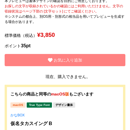
本プレビューは書体デザインの確認を目的にご用意しております。
お探しの文字が収録されているかの確認にはご利用いただけません。文字の
収録状況はページ下部の [文字セット] にてご確認ください。
文字種類
※システムの都合上、別OS用・別形式の相当品を用いてプレビューを生成す
る場合があります。
¥3,850
標準価格（税込）
価格帯
35pt
〜
ポイント
お気に入り追加
リセット
検索
現在、購入できません。
こちらの商品と同等の
macOS
版
もございます
macOS
True Type Font
デザイン書体
かなBOX
仮名タカスイング B