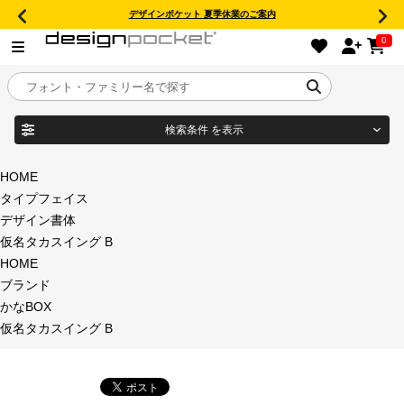
デザインポケット 夏季休業のご案内
0
検索条件
を表示
目的別フォントガイド
ブランド
HOME
タイプフェイス
特集
デザイン書体
仮名タカスイング B
商品名
おすすめ
HOME
ブランド
年間ライセンス商品
かなBOX
フォント形式
仮名タカスイング B
キャンペーン一覧
タイプフェイス