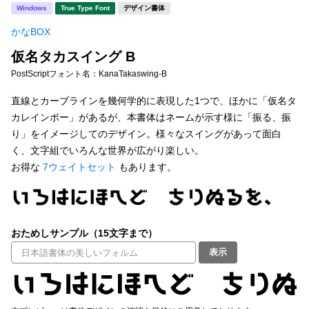
新着一覧
Windows
True Type Font
デザイン書体
明朝体
角ゴシック
かなBOX
丸ゴシック
楷書体
仮名タカスイング B
カート
0
宋朝体
清朝体
PostScriptフォント名：
KanaTakaswing-B
教科書体
行書体
直線とカーブラインを幾何学的に表現した1つで、ほかに「仮名タ
マイページ
カレインボー」があるが、本書体はネームが示す様に「振る、振
草書体
勘亭流
り」をイメージしてのデザイン。様々なスイングがあって面白
お気に入り
く、文字組でいろんな世界が広がり楽しい。
江戸文字
デザイン毛筆
お得な
7ウェイトセット
もあります。
すべてを表示
ご利用ガイド
太さ・ウェイト
よくあるご質問
おためしサンプル（15文字まで）
表示
お問い合わせ
セット or 単体