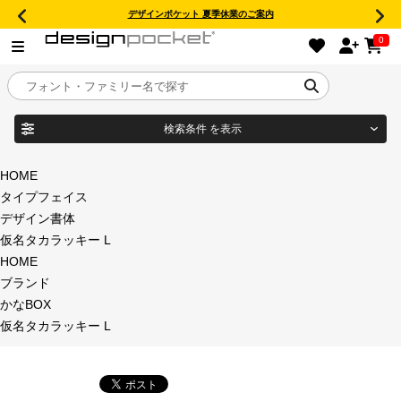
デザインポケット 夏季休業のご案内
0
検索条件
を表示
目的別フォントガイド
ブランド
HOME
タイプフェイス
特集
デザイン書体
仮名タカラッキー L
商品名
おすすめ
HOME
ブランド
年間ライセンス商品
かなBOX
フォント形式
仮名タカラッキー L
キャンペーン一覧
タイプフェイス