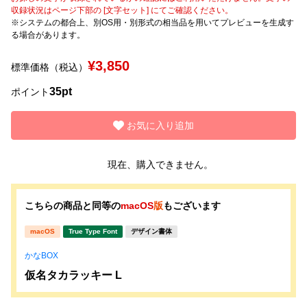
収録状況はページ下部の [文字セット] にてご確認ください。
※システムの都合上、別OS用・別形式の相当品を用いてプレビューを生成す
文字種類
る場合があります。
¥3,850
標準価格（税込）
価格帯
35pt
ポイント
〜
お気に入り追加
リセット
検索
現在、購入できません。
こちらの商品と同等の
macOS
版
もございます
macOS
True Type Font
デザイン書体
かなBOX
仮名タカラッキー L