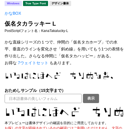
新着一覧
Windows
True Type Font
デザイン書体
明朝体
角ゴシック
かなBOX
丸ゴシック
楷書体
仮名タカラッキー L
カート
0
宋朝体
清朝体
PostScriptフォント名：
KanaTakalucky-L
教科書体
行書体
かな直線シリーズの１つで、仲間の「仮名タカホープ」での水
マイページ
平、垂直のラインを変化させ「斜め線」を用いてもう1つの表情を
草書体
勘亭流
作り出した。さらなる仲間に「仮名タカハッピー」がある。
お気に入り
お得な
7ウェイトセット
もあります。
江戸文字
デザイン毛筆
すべてを表示
ご利用ガイド
おためしサンプル（15文字まで）
太さ・ウェイト
よくあるご質問
表示
お問い合わせ
セット or 単体
本プレビューは書体デザインの確認を目的にご用意しております。
お探しの文字が収録されているかの確認にはご利用いただけません。文字の