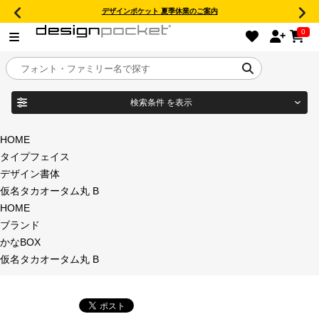
デザインポケット 夏季休業のご案内
0
検索条件
を表示
目的別フォントガイド
ブランド
HOME
タイプフェイス
特集
デザイン書体
仮名タカオータム丸 B
商品名
おすすめ
HOME
ブランド
年間ライセンス商品
かなBOX
フォント形式
仮名タカオータム丸 B
キャンペーン一覧
タイプフェイス