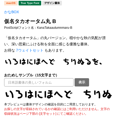
新着一覧
macOS
True Type Font
デザイン書体
明朝体
角ゴシック
かなBOX
丸ゴシック
楷書体
仮名タカオータム丸 B
カート
0
宋朝体
清朝体
PostScriptフォント名：
KanaTakaautumnmaru-B
教科書体
行書体
「仮名タカオータム」の丸バージョン。穏やかな秋の気配が漂
マイページ
い、深い思索にふける秋を全面に感じる優雅な書体。
草書体
勘亭流
お得な
7ウェイトセット
もあります。
お気に入り
江戸文字
デザイン毛筆
すべてを表示
ご利用ガイド
おためしサンプル（15文字まで）
表示
太さ・ウェイト
よくあるご質問
お問い合わせ
本プレビューは書体デザインの確認を目的にご用意しております。
セット or 単体
お探しの文字が収録されているかの確認にはご利用いただけません。文字の
収録状況はページ下部の [文字セット] にてご確認ください。