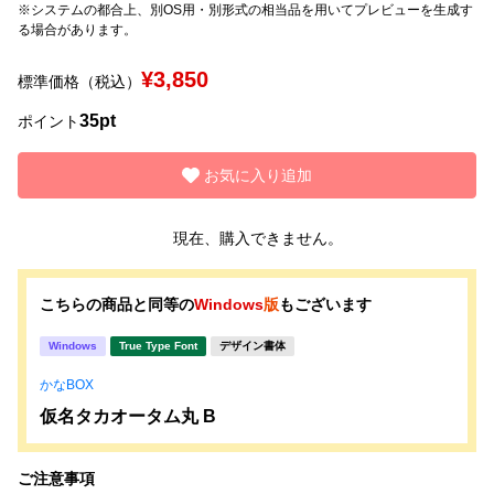
※システムの都合上、別OS用・別形式の相当品を用いてプレビューを生成す
る場合があります。
文字種類
¥3,850
標準価格（税込）
35pt
ポイント
価格帯
〜
お気に入り追加
現在、購入できません。
リセット
検索
こちらの商品と同等の
Windows
版
もございます
Windows
True Type Font
デザイン書体
かなBOX
仮名タカオータム丸 B
ご注意事項