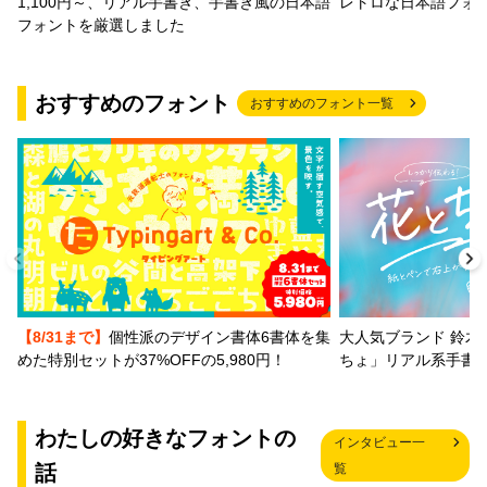
1,100円～、リアル手書き、手書き風の日本語
レトロな日本語フォ
フォントを厳選しました
おすすめのフォント
おすすめのフォント一覧
【8/31まで】
個性派のデザイン書体6書体を集
大人気ブランド 鈴木
めた特別セットが37%OFFの5,980円！
ちょ」リアル系手書
わたしの好きなフォントの
インタビュー一
話
覧