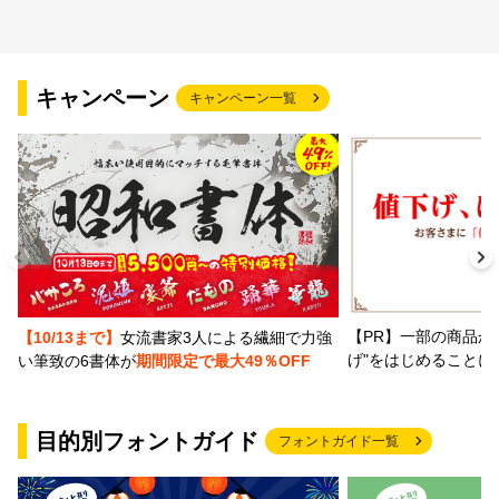
キャンペーン
キャンペーン一覧
【PR】一部の商品か
【10/13まで】
女流書家3人による繊細で力強
げ"をはじめることに
い筆致の6書体が
期間限定で最大49％OFF
目的別フォントガイド
フォントガイド一覧