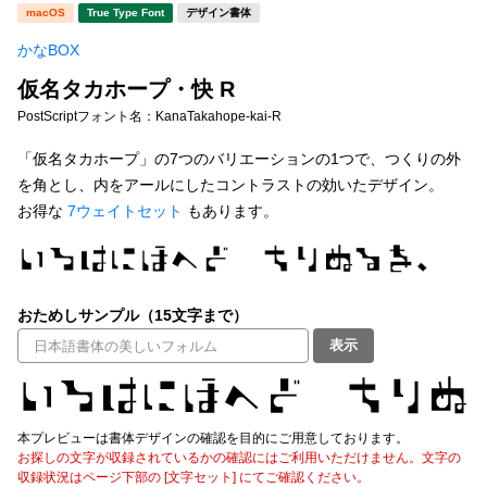
新着一覧
macOS
True Type Font
デザイン書体
明朝体
角ゴシック
かなBOX
丸ゴシック
楷書体
仮名タカホープ・快 R
カート
0
宋朝体
清朝体
PostScriptフォント名：
KanaTakahope-kai-R
教科書体
行書体
「仮名タカホープ」の7つのバリエーションの1つで、つくりの外
マイページ
を角とし、内をアールにしたコントラストの効いたデザイン。
草書体
勘亭流
お得な
7ウェイトセット
もあります。
お気に入り
江戸文字
デザイン毛筆
すべてを表示
ご利用ガイド
おためしサンプル（15文字まで）
表示
太さ・ウェイト
よくあるご質問
お問い合わせ
本プレビューは書体デザインの確認を目的にご用意しております。
セット or 単体
お探しの文字が収録されているかの確認にはご利用いただけません。文字の
収録状況はページ下部の [文字セット] にてご確認ください。