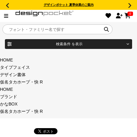
デザインポケット 夏季休業のご案内
0
検索条件
を表示
目的別フォントガイド
ブランド
HOME
タイプフェイス
特集
デザイン書体
仮名タカホープ・快 R
商品名
おすすめ
HOME
ブランド
年間ライセンス商品
かなBOX
フォント形式
仮名タカホープ・快 R
キャンペーン一覧
タイプフェイス