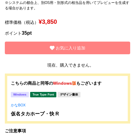
※システムの都合上、別OS用・別形式の相当品を用いてプレビューを生成す
る場合があります。
文字種類
¥3,850
標準価格（税込）
35pt
ポイント
価格帯
〜
お気に入り追加
現在、購入できません。
リセット
検索
こちらの商品と同等の
Windows
版
もございます
Windows
True Type Font
デザイン書体
かなBOX
仮名タカホープ・快 R
ご注意事項