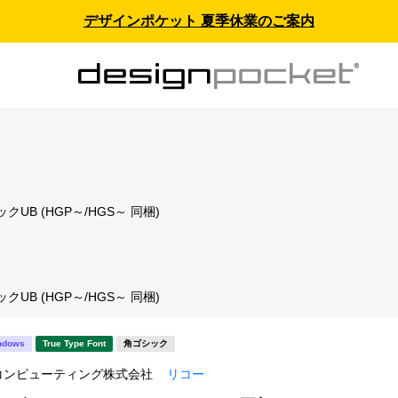
デザインポケット 夏季休業のご案内
ス
UB (HGP～/HGS～ 同梱)
UB (HGP～/HGS～ 同梱)
ndows
True Type Font
角ゴシック
コンピューティング株式会社
リコー