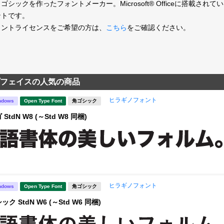
ゴシックを作ったフォントメーカー。Microsoft® Officeに搭載
ントです。
ォントライセンスをご希望の方は、
こちら
をご確認ください。
フェイスの人気の商品
ヒラギノフォント
ndows
Open Type Font
角ゴシック
tdN W8 (～Std W8 同梱)
ヒラギノフォント
ndows
Open Type Font
角ゴシック
 StdN W6 (～Std W6 同梱)