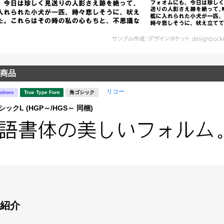
商品
リコー
ndows
True Type Font
角ゴシック
ックL (HGP～/HGS～ 同梱)
紹介