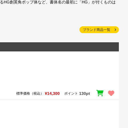
されているHG創英角ポップ体など、書体名の最初に「HG」が付くものは
ブランド商品一覧
¥14,300
130pt
標準価格（税込）
ポイント