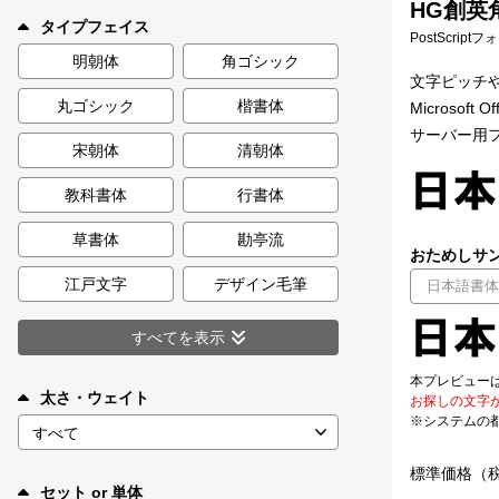
HG創英角
新着一覧
タイプフェイス
PostScript
明朝体
角ゴシック
文字ピッチや半
丸ゴシック
楷書体
Microso
カート
0
サーバー用
宋朝体
清朝体
マイページ
教科書体
行書体
お気に入り
草書体
勘亭流
おためしサン
江戸文字
デザイン毛筆
ご利用ガイド
すべてを表示
よくあるご質問
本プレビュー
太さ・ウェイト
お探しの文字
※システムの
お問い合わせ
標準価格（
セット or 単体