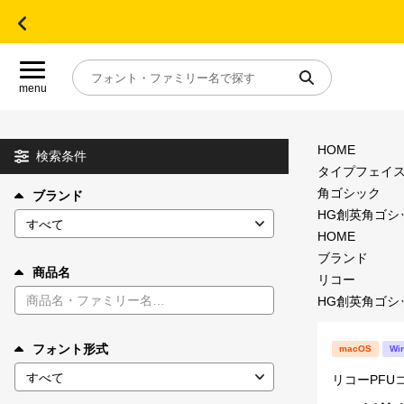
menu
HOME
目的別フォントガイド
検索条件
タイプフェイ
角ゴシック
ブランド
特集
HG創英角ゴシック
HOME
おすすめ
ブランド
商品名
リコー
HG創英角ゴシック
年間ライセンス商品
フォント形式
macOS
Wi
キャンペーン一覧
リコーPFU