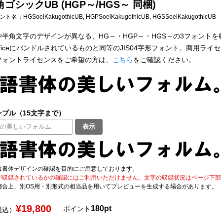
ゴシックUB (HGP～/HGS～ 同梱)
フォント名：
HGSoeiKakugothicUB, HGPSoeiKakugothicUB, HGSSoeiKakugothicUB
角文字のデザインが異なる、HG～・HGP～・HGS～の3フォントを収容(TrueT
ft Officeにバンドルされているものと同等のJIS04字形フォント。商用
フォントライセンスをご希望の方は、
こちら
をご確認ください。
プル（15文字まで）
表示
は書体デザインの確認を目的にご用意しております。
が収録されているかの確認にはご利用いただけません。文字の収録状況はページ下部の 
都合上、別OS用・別形式の相当品を用いてプレビューを生成する場合があります。
¥19,800
180pt
ポイント
税込）