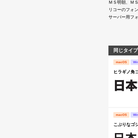
ＭＳ明朝、ＭＳ
リコーのフォ
サーバー用フ
同じタイプ
macOS
Wi
ヒラギノ角ゴ S
macOS
Wi
こぶりなゴシック