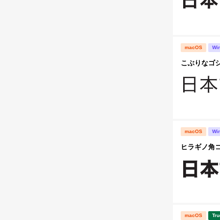
macOS
Wi
こぶりなゴシック
macOS
Wi
ヒラギノ角ゴ S
macOS
Tru