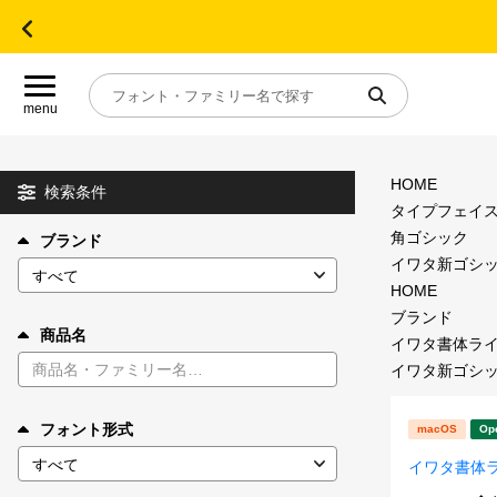
menu
HOME
目的別フォントガイド
検索条件
タイプフェイ
角ゴシック
ブランド
特集
イワタ新ゴシック体
HOME
おすすめ
ブランド
商品名
イワタ書体ラ
イワタ新ゴシック体
年間ライセンス商品
フォント形式
macOS
Op
キャンペーン一覧
イワタ書体