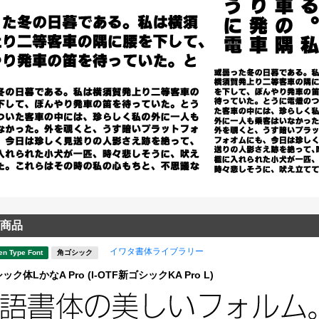
商品
イワタ書体ライブラリー
en Type Font
角ゴシック
体LかなA Pro (I-OTF新ゴシックKA Pro L)