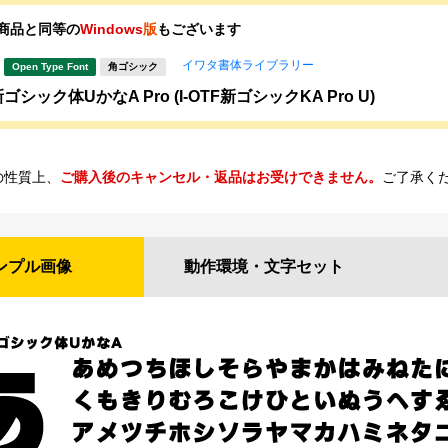
商品と同等の
Windows
版
もございます
イワタ書体ライブラリー
Open Type Font
角ゴシック
シック体UかなA Pro (I-OTF新ゴシックKA Pro U)
の性質上、
ご購入後のキャンセル・返品はお受けできません。
ご了承く
ンプル
画像
動作環境・
文字セット