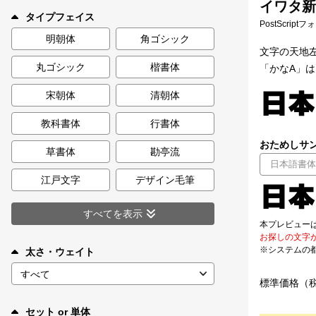
イワタ新ゴ
新着一覧
タイプフェイス
PostScript
明朝体
角ゴシック
文字の天地
丸ゴシック
楷書体
「かなA」
カート
0
宋朝体
清朝体
マイページ
教科書体
行書体
おためしサン
お気に入り
草書体
勘亭流
江戸文字
デザイン毛筆
ご利用ガイド
すべてを表示
本プレビュー
よくあるご質問
お探しの文字
※システムの
太さ・ウェイト
お問い合わせ
標準価格（
セット or 単体