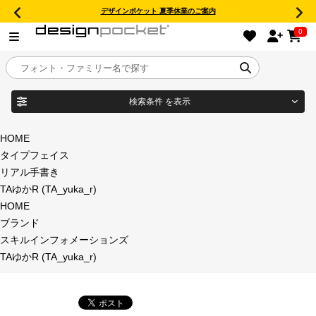
デザインポケット 夏季休業のご案内
0
検索条件
を表示
目的別フォントガイド
ブランド
HOME
タイプフェイス
特集
リアル手書き
TAゆかR (TA_yuka_r)
商品名
おすすめ
HOME
ブランド
年間ライセンス商品
スキルインフォメーションズ
フォント形式
TAゆかR (TA_yuka_r)
キャンペーン一覧
タイプフェイス