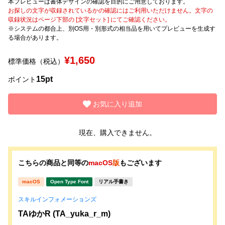
本プレビューは書体デザインの確認を目的にご用意しております。
お探しの文字が収録されているかの確認にはご利用いただけません。文字の
収録状況はページ下部の [文字セット] にてご確認ください。
文字種類
※システムの都合上、別OS用・別形式の相当品を用いてプレビューを生成す
る場合があります。
¥1,650
標準価格（税込）
価格帯
15pt
〜
ポイント
お気に入り追加
リセット
検索
現在、購入できません。
こちらの商品と同等の
macOS
版
もございます
macOS
Open Type Font
リアル手書き
スキルインフォメーションズ
TAゆかR (TA_yuka_r_m)