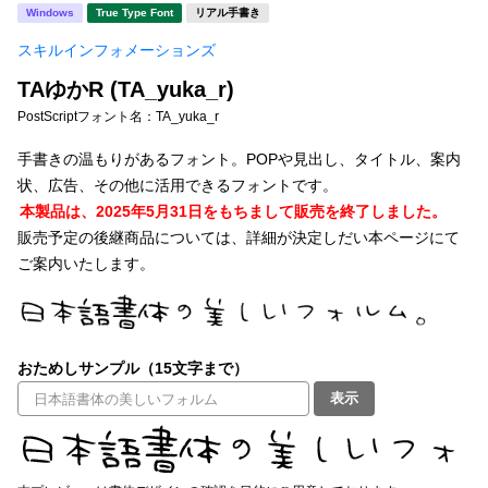
新着一覧
Windows
True Type Font
リアル手書き
明朝体
角ゴシック
スキルインフォメーションズ
丸ゴシック
楷書体
TAゆかR (TA_yuka_r)
カート
0
宋朝体
清朝体
PostScriptフォント名：
TA_yuka_r
教科書体
行書体
手書きの温もりがあるフォント。POPや見出し、タイトル、案内
マイページ
状、広告、その他に活用できるフォントです。
草書体
勘亭流
本製品は、2025年5月31日をもちまして販売を終了しました。
お気に入り
販売予定の後継商品については、詳細が決定しだい本ページにて
江戸文字
デザイン毛筆
ご案内いたします。
すべてを表示
ご利用ガイド
太さ・ウェイト
よくあるご質問
おためしサンプル（15文字まで）
表示
お問い合わせ
セット or 単体