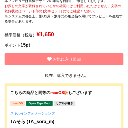
本プレビューは書体デザインの確認を目的にご用意しております。
お探しの文字が収録されているかの確認にはご利用いただけません。文字の
収録状況はページ下部の [文字セット] にてご確認ください。
文字種類
※システムの都合上、別OS用・別形式の相当品を用いてプレビューを生成す
る場合があります。
¥1,650
標準価格（税込）
価格帯
15pt
〜
ポイント
お気に入り追加
リセット
検索
現在、購入できません。
こちらの商品と同等の
macOS
版
もございます
macOS
Open Type Font
リアル手書き
スキルインフォメーションズ
TAそら (TA_sora_m)