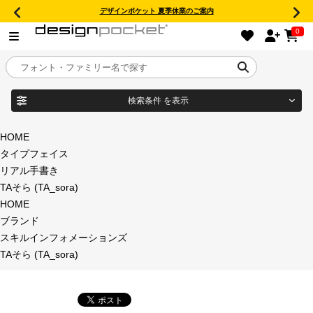
デザインポケット 夏季休業のご案内
0
検索条件
を表示
目的別フォントガイド
ブランド
HOME
タイプフェイス
特集
リアル手書き
TAそら (TA_sora)
商品名
おすすめ
HOME
ブランド
年間ライセンス商品
スキルインフォメーションズ
フォント形式
TAそら (TA_sora)
キャンペーン一覧
タイプフェイス