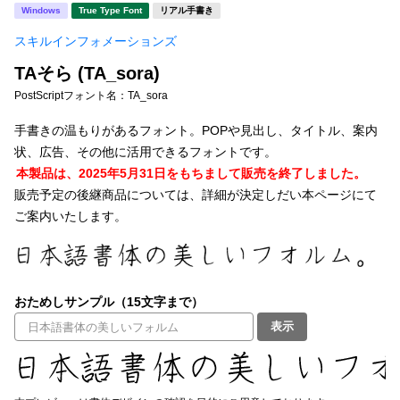
新着一覧
Windows
True Type Font
リアル手書き
明朝体
角ゴシック
スキルインフォメーションズ
丸ゴシック
楷書体
TAそら (TA_sora)
カート
0
宋朝体
清朝体
PostScriptフォント名：
TA_sora
教科書体
行書体
手書きの温もりがあるフォント。POPや見出し、タイトル、案内
マイページ
状、広告、その他に活用できるフォントです。
草書体
勘亭流
本製品は、2025年5月31日をもちまして販売を終了しました。
お気に入り
販売予定の後継商品については、詳細が決定しだい本ページにて
江戸文字
デザイン毛筆
ご案内いたします。
すべてを表示
ご利用ガイド
太さ・ウェイト
よくあるご質問
おためしサンプル（15文字まで）
表示
お問い合わせ
セット or 単体