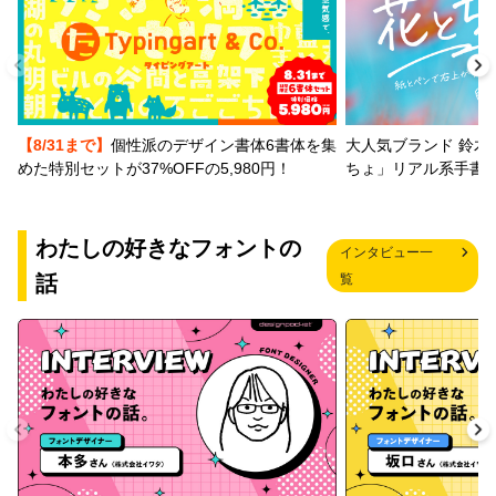
【8/31まで】
個性派のデザイン書体6書体を集
大人気ブランド 鈴木
めた特別セットが37%OFFの5,980円！
ちょ」リアル系手書
わたしの好きなフォントの
インタビュー一
話
覧