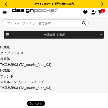
デザインポケット 夏季休業のご案内
0
検索条件
を表示
目的別フォントガイド
ブランド
HOME
タイプフェイス
特集
行書体
TA霜林筆03 (TA_sourin_fude_03)
商品名
おすすめ
HOME
ブランド
年間ライセンス商品
スキルインフォメーションズ
フォント形式
TA霜林筆03 (TA_sourin_fude_03)
キャンペーン一覧
タイプフェイス