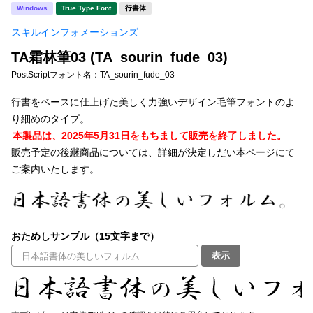
新着一覧
Windows
True Type Font
行書体
明朝体
角ゴシック
スキルインフォメーションズ
丸ゴシック
楷書体
TA霜林筆03 (TA_sourin_fude_03)
カート
0
宋朝体
清朝体
PostScriptフォント名：
TA_sourin_fude_03
教科書体
行書体
行書をベースに仕上げた美しく力強いデザイン毛筆フォントのよ
マイページ
り細めのタイプ。
草書体
勘亭流
本製品は、2025年5月31日をもちまして販売を終了しました。
お気に入り
販売予定の後継商品については、詳細が決定しだい本ページにて
江戸文字
デザイン毛筆
ご案内いたします。
すべてを表示
ご利用ガイド
太さ・ウェイト
よくあるご質問
おためしサンプル（15文字まで）
表示
お問い合わせ
セット or 単体