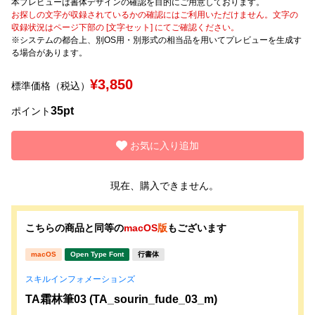
本プレビューは書体デザインの確認を目的にご用意しております。
お探しの文字が収録されているかの確認にはご利用いただけません。文字の
収録状況はページ下部の [文字セット] にてご確認ください。
文字種類
※システムの都合上、別OS用・別形式の相当品を用いてプレビューを生成す
る場合があります。
¥3,850
標準価格（税込）
価格帯
35pt
〜
ポイント
お気に入り追加
リセット
検索
現在、購入できません。
こちらの商品と同等の
macOS
版
もございます
macOS
Open Type Font
行書体
スキルインフォメーションズ
TA霜林筆03 (TA_sourin_fude_03_m)