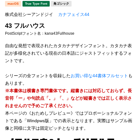
新着一覧
macOS
True Type Font
角ゴシック
明朝体
角ゴシック
株式会社シーアンドジイ
カナフェイス44
丸ゴシック
楷書体
43 フルハウス
カート
0
宋朝体
清朝体
PostScriptフォント名：
kana43Fullhouse
教科書体
行書体
自由な発想で表現されたカタカナデザインフォント。カタカナ表
マイページ
記が多様化されている現在の日本語にジャストフィットするフォ
草書体
勘亭流
ントです。
お気に入り
江戸文字
デザイン毛筆
シリーズの全フォントを収録した
お買い得な44書体フルセット
も
あります。
すべてを表示
ご利用ガイド
※本書体は横書き専門書体です。縦書きには対応しておらず、長
音符「ー」や句読点「。」「、」などが縦書きでは正しく表示さ
太さ・ウェイト
よくあるご質問
れませんので予めご了承ください。
本ページの《おためしプレビュー》ではプロポーショナルフォン
トである「Windpws版」での表示となります。実際はサンプル画
お問い合わせ
セット or 単体
像と同様に文字は固定ピッチとなります。